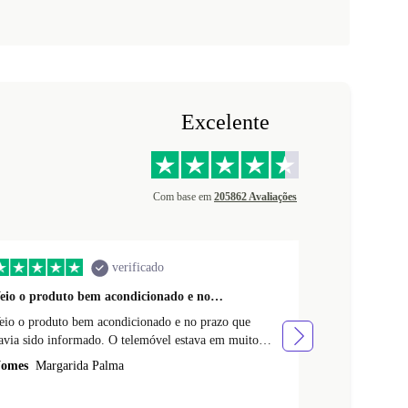
Excelente
Com base em
205862 Avaliações
verificado
eio o produto bem acondicionado e no…
O produto é f
eio o produto bem acondicionado e no prazo que
O produto é fa
avia sido informado. O telemóvel estava em muito
Resistente. Re
oas condiçoes. Quando o encomendei nao percebi que
deste telemóve
omes
Margarida Palma
Nomes
Maria 
nao tinha cartao fisico. Muito obrigada
telemoveis.