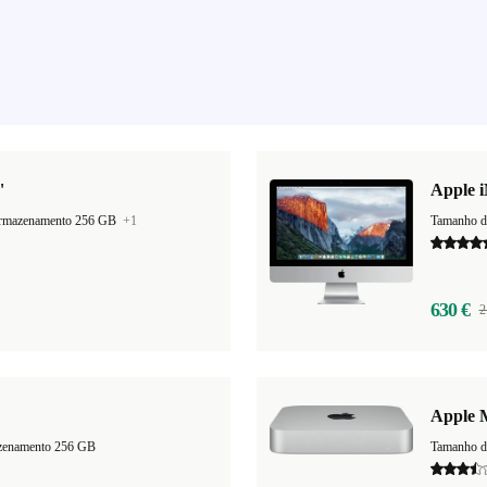
"
Apple i
armazenamento 256 GB
+1
Tamanho d
630 €
2
Apple 
zenamento 256 GB
Tamanho d