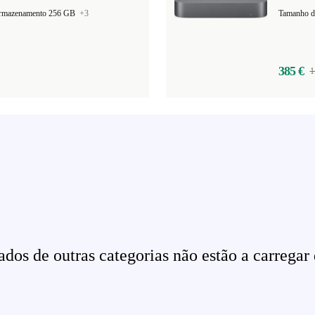
armazenamento 256 GB
+3
Tamanho d
385 €
1
dos de outras categorias não estão a carregar