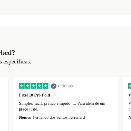
rbed?
s específicas.
verificado
Pixel 10 Pro Fold
V
Simples, fácil, prático e rápido !... Para além de um
V
preço justo.
h
b
Nomes
Fernando dos Santos Ferreira d
N