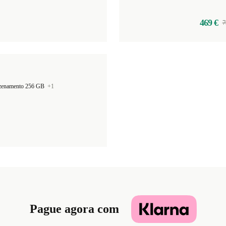
469 €
7
azenamento 256 GB
+1
Pague agora com