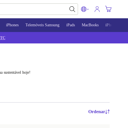
iPhones
Telemóveis Samsung
iPads
MacBooks
iPhone 13
TC
 sustentável hoje!
Ordenar