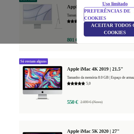
Uso limitado
Apple iMac 2021 M1 | 24"
PREFERÊNCIAS DE
Tamanho da memória 8.0 GB
+1
|
Espaço de 
COOKIES
5,0
ACEITAR TODOS 
COOKIES
801 €
1.449 € (Novo)
Só restam alguns
Apple iMac 4K 2019 | 21.5"
Tamanho da memória 8.0 GB |
Espaço de arm
5,0
550 €
2.099 € (Novo)
Apple iMac 5K 2020 | 27"