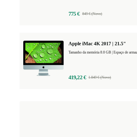
775 €
849 € (Novo)
Apple iMac 4K 2017 | 21.5"
Tamanho da memória 8.0 GB |
Espaço de arm
419,22 €
1.849 € (Novo)