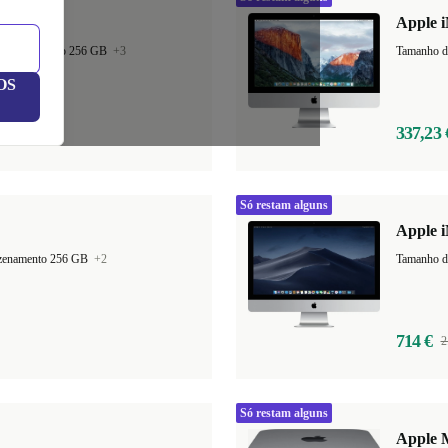
Apple i
armazenamento 256 GB
+3
OS
337,23 
Só restam alguns
Apple i
azenamento 256 GB
+2
Tamanho d
714 €
2
Só restam alguns
Apple 