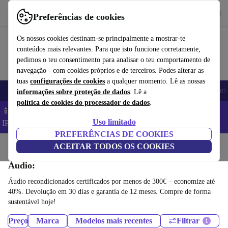
Obtenha o App
Baixar
Preferências de cookies
Use o refurbed de forma rápida e fácil
Os nossos cookies destinam-se principalmente a mostrar-te
conteúdos mais relevantes. Para que isto funcione corretamente,
pedimos o teu consentimento para analisar o teu comportamento de
navegação - com cookies próprios e de terceiros. Podes alterar as
tuas
configurações de cookies
a qualquer momento. Lê as nossas
Telemóveis
Computadores Portáteis
Tablets
Smartwatches
Acessóri
informações sobre proteção de dados
. Lê a
política de cookies do processador de dados
.
📱 Poupa 5% EXTRA em todos os iPhones – Código:
Uso limitado
IPHONEDEAL –
TC
PREFERÊNCIAS DE COOKIES
Início
Produtos
ACEITAR TODOS OS COOKIES
Áudio:
Áudio recondicionados certificados por menos de 300€ – economize até
40%. Devolução em 30 dias e garantia de 12 meses. Compre de forma
sustentável hoje!
Preço
Marca
Modelos mais recentes
Filtrar