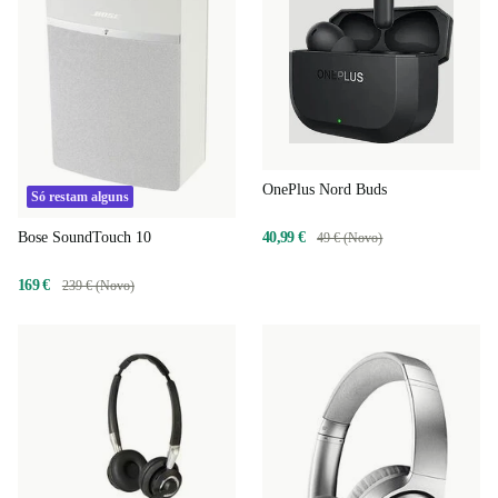
OnePlus Nord Buds
Só restam alguns
Bose SoundTouch 10
40,99 €
49 € (Novo)
169 €
239 € (Novo)