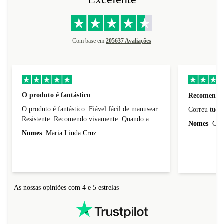
Com base em
205637 Avaliações
O produto é fantástico
Recomendo
O produto é fantástico. Fiável fácil de manusear.
Resistente. Recomendo vivamente. Quando a
Nomes
Carl
vida útil deste telemóvel esgotar vou comprar
Nomes
Maria Linda Cruz
esta marca de telemoveis.
As nossas opiniões com 4 e 5 estrelas