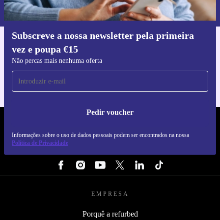
nossa
Política de Privacidade
.
Subscreve a nossa newsletter pela primeira
vez e poupa €15
Faz o download da app refurbed
Para iOS e Android
Não percas mais nenhuma oferta
Pedir voucher
REFURBED PORTUGAL - RETHINK NEW.
Informações sobre o uso de dados pessoais podem ser encontrados na nossa
Política de Privacidade
SEGUE-NOS
EMPRESA
Porquê a refurbed