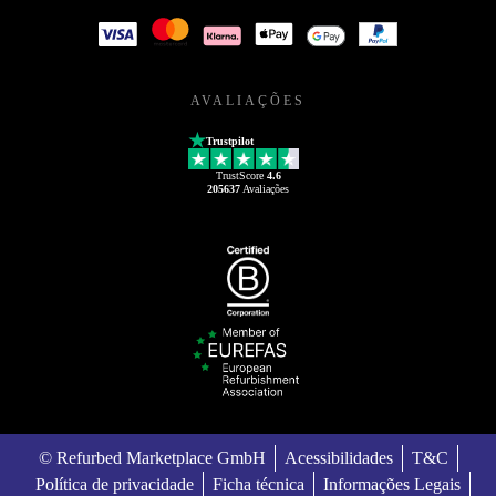
AVALIAÇÕES
Trustpilot
TrustScore
4.6
205637
Avaliações
© Refurbed Marketplace GmbH
Acessibilidades
T&C
Política de privacidade
Ficha técnica
Informações Legais