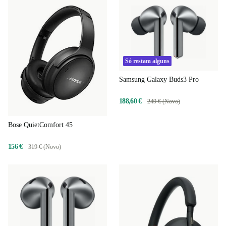
Só restam alguns
Samsung Galaxy Buds3 Pro
188,60 €
249 € (Novo)
Bose QuietComfort 45
156 €
319 € (Novo)