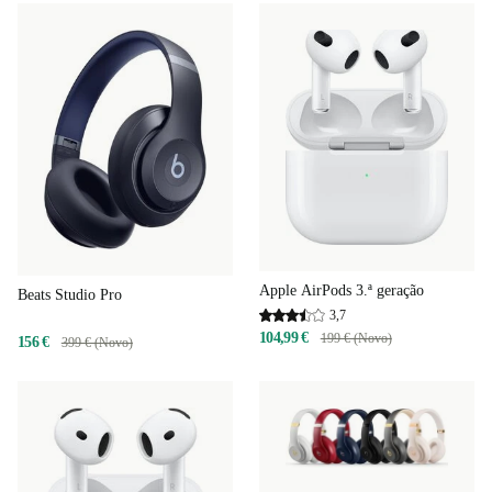
Apple AirPods 3.ª geração
Beats Studio Pro
3,7
104,99 €
199 € (Novo)
156 €
399 € (Novo)