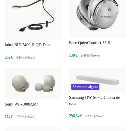
Bose QuietComfort 35 II
Jabra BIZ 2400 II QD Duo
130 €
269 € (Novo)
202 €
249 € (Novo)
Só restam alguns
Samsung HW-S67GD barra de
som
Sony WF-1000XM4
296,84 €
329 € (Novo)
174 €
279 € (Novo)