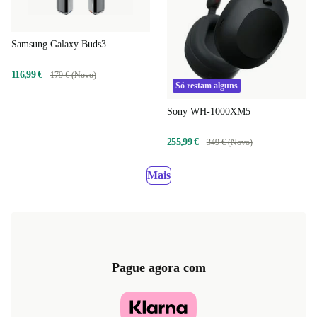
Samsung Galaxy Buds3
116,99 €
179 € (Novo)
Só restam alguns
Sony WH-1000XM5
255,99 €
349 € (Novo)
Mais
Pague agora com