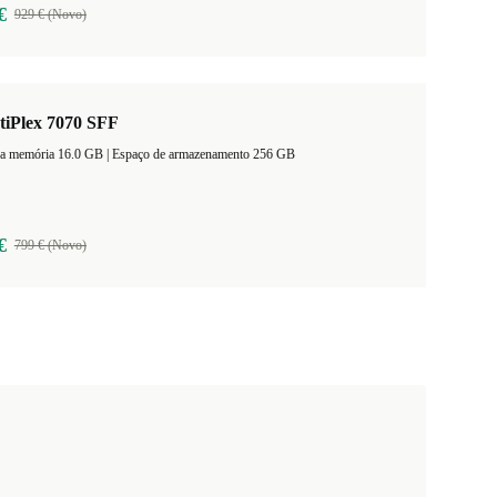
€
929 € (Novo)
tiPlex 7070 SFF
Tamanho da memória 16.0 GB |
Espaço de armazenamento 256 GB
€
799 € (Novo)