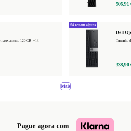
506,91 
Só restam alguns
Dell Op
armazenamento 120 GB
+13
338,90 
Mais
Pague agora com