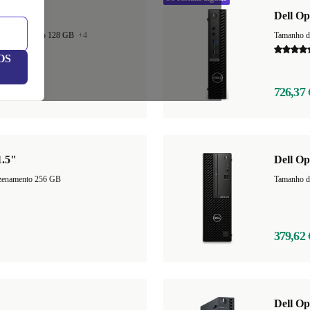
Dell Op
armazenamento 128 GB
+4
OS
726,37 
1.5"
Dell Op
zenamento 256 GB
Tamanho d
379,62 
Dell Op