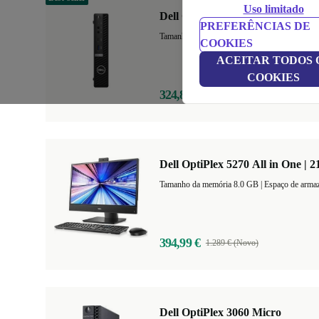
Uso limitado
Dell OptiPlex 7080 Micro
PREFERÊNCIAS DE
Tamanho da memória 8.0 GB
+3
|
Espaço de 
COOKIES
ACEITAR TODOS 
COOKIES
324,84 €
909 € (Novo)
Dell OptiPlex 5270 All in One | 2
Tamanho da memória 8.0 GB |
Espaço de arma
394,99 €
1.289 € (Novo)
Dell OptiPlex 3060 Micro