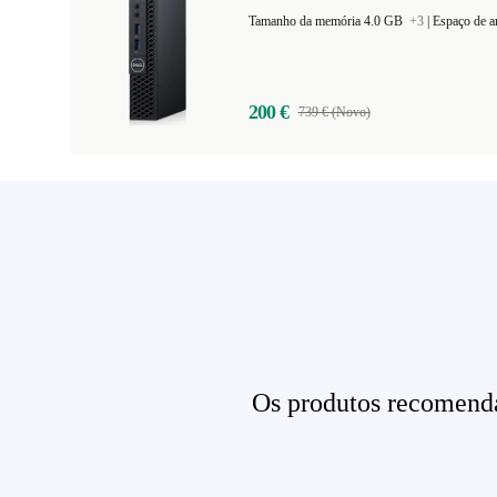
Tamanho da memória 4.0 GB
+3
|
Espaço de 
200 €
739 € (Novo)
Os produtos recomenda