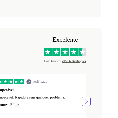
Excelente
Com base em
205637 Avaliações
verificado
mpecável.
O artigo che
mpecável. Rápido e sem qualquer problema.
O arti
omes
Filipe
Nomes
Afonso