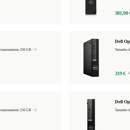
381,90 
Dell Op
armazenamento 256 GB
+3
Tamanho d
319 €
7
Dell O
armazenamento 256 GB
+2