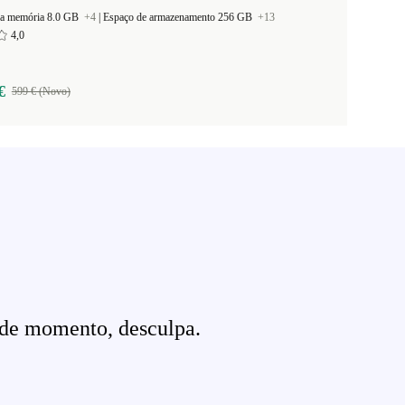
a memória 8.0 GB
+4
|
Espaço de armazenamento 256 GB
+13
4,0
€
599 € (Novo)
 de momento, desculpa.