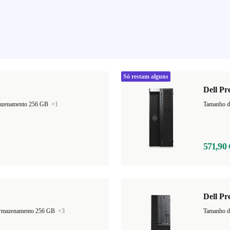
Só restam alguns
Dell Pr
mazenamento 256 GB
+1
Tamanho d
571,90 
Dell Pr
armazenamento 256 GB
+3