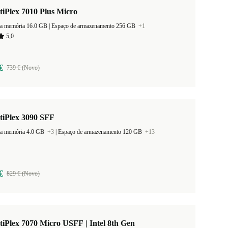
tiPlex 7010 Plus Micro
Tamanho da memória 16.0 GB |
Espaço de armazenamento 256 GB
+1
5,0
€
739 € (Novo)
tiPlex 3090 SFF
a memória 4.0 GB
+3
|
Espaço de armazenamento 120 GB
+13
€
829 € (Novo)
tiPlex 7070 Micro USFF | Intel 8th Gen