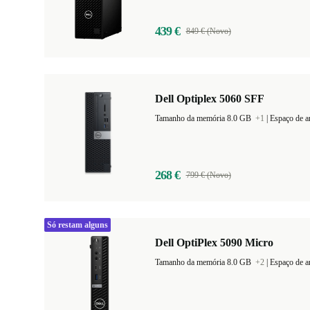
439 €
849 € (Novo)
Dell Optiplex 5060 SFF
Tamanho da memória 8.0 GB
+1
|
Espaço de 
268 €
799 € (Novo)
Só restam alguns
Dell OptiPlex 5090 Micro
Tamanho da memória 8.0 GB
+2
|
Espaço de 