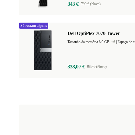
343 €
799 € (Novo)
Só restam alguns
Dell OptiPlex 7070 Tower
Tamanho da memória 8.0 GB
+6
|
Espaço de 
338,07 €
939 € (Novo)