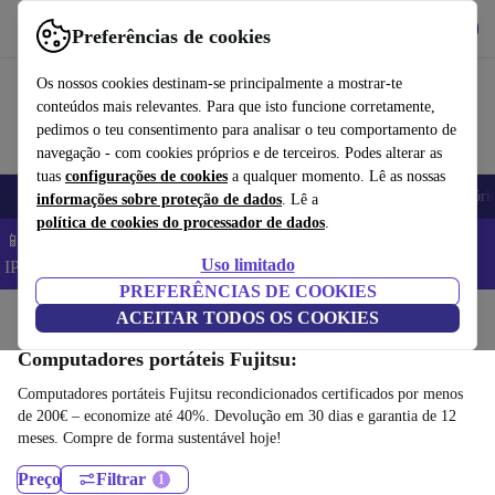
Obtenha o App
Baixar
Preferências de cookies
Use o refurbed de forma rápida e fácil
Os nossos cookies destinam-se principalmente a mostrar-te
conteúdos mais relevantes. Para que isto funcione corretamente,
pedimos o teu consentimento para analisar o teu comportamento de
navegação - com cookies próprios e de terceiros. Podes alterar as
tuas
configurações de cookies
a qualquer momento. Lê as nossas
Telemóveis
Computadores Portáteis
Tablets
Smartwatches
Acessóri
informações sobre proteção de dados
. Lê a
política de cookies do processador de dados
.
📱 Poupa 5% EXTRA em todos os iPhones – Código:
Uso limitado
IPHONEDEAL –
TC
PREFERÊNCIAS DE COOKIES
Início
Produtos
ACEITAR TODOS OS COOKIES
Computadores portáteis
Computadores portáteis Fujitsu:
Computadores portáteis Fujitsu recondicionados certificados por menos
de 200€ – economize até 40%. Devolução em 30 dias e garantia de 12
meses. Compre de forma sustentável hoje!
Preço
Filtrar