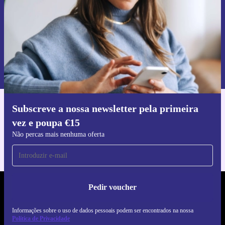
Pedir voucher
Informações sobre o uso de dados pessoais podem ser encontrados na
nossa
Política de Privacidade
.
Subscreve a nossa newsletter pela primeira
Faz o download da app refurbed
vez e poupa €15
Para iOS e Android
Não percas mais nenhuma oferta
Pedir voucher
REFURBED PORTUGAL - RETHINK NEW.
Informações sobre o uso de dados pessoais podem ser encontrados na nossa
SEGUE-NOS
Política de Privacidade