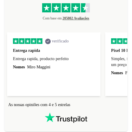
Com base em
205802 Avaliações
verificado
Entrega rapida
Pixel 10 Pr
Entrega rapida, producto perfeito
Simples, fácil, p
um preço jus
Nomes
Miro Maggini
Nomes
Fern
As nossas opiniões com 4 e 5 estrelas