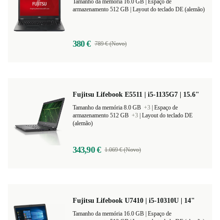
Fujitsu Lifebook E558 | i5-8250U | 15.6"
Tamanho da memória 16.0 GB |
Espaço de
armazenamento 512 GB |
Layout do teclado DE (alemão)
380 €
789 € (Novo)
Fujitsu Lifebook E5511 | i5-1135G7 | 15.6"
Tamanho da memória 8.0 GB
+3
|
Espaço de
armazenamento 512 GB
+3
|
Layout do teclado DE
(alemão)
343,90 €
1.069 € (Novo)
Fujitsu Lifebook U7410 | i5-10310U | 14"