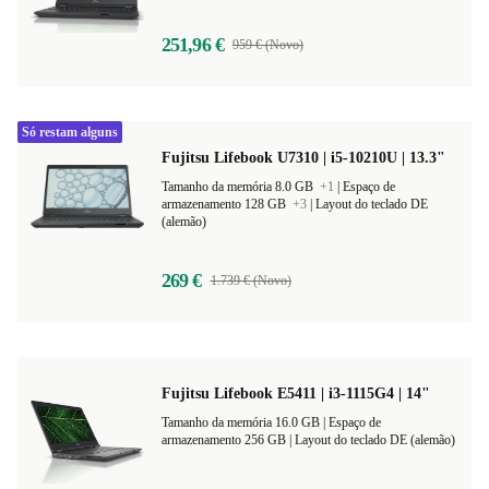
251,96 €
959 € (Novo)
Só restam alguns
Fujitsu Lifebook U7310 | i5-10210U | 13.3"
Tamanho da memória 8.0 GB
+1
|
Espaço de
armazenamento 128 GB
+3
|
Layout do teclado DE
(alemão)
269 €
1.739 € (Novo)
Fujitsu Lifebook E5411 | i3-1115G4 | 14"
Tamanho da memória 16.0 GB |
Espaço de
armazenamento 256 GB |
Layout do teclado DE (alemão)