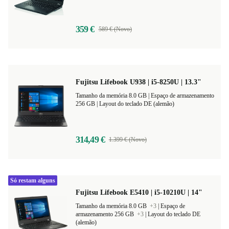
Tamanho da memória 16.0 GB |
Espaço de
armazenamento 512 GB |
Layout do teclado DE (alemão)
359 €
589 € (Novo)
Fujitsu Lifebook U938 | i5-8250U | 13.3"
Tamanho da memória 8.0 GB |
Espaço de armazenamento
256 GB |
Layout do teclado DE (alemão)
314,49 €
1.399 € (Novo)
Só restam alguns
Fujitsu Lifebook E5410 | i5-10210U | 14"
Tamanho da memória 8.0 GB
+3
|
Espaço de