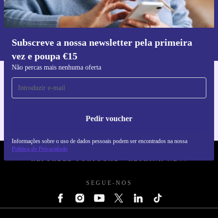
Pedir voucher
Informações sobre o uso de dados pessoais podem ser encontrados na
nossa
Política de Privacidade
.
Subscreve a nossa newsletter pela primeira
vez e poupa €15
Faz o download da app refurbed
Não percas mais nenhuma oferta
Para iOS e Android
Pedir voucher
Informações sobre o uso de dados pessoais podem ser encontrados na nossa
REFURBED PORTUGAL - RETHINK NEW.
Política de Privacidade
SEGUE-NOS