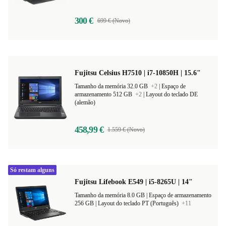
armazenamento 256 GB
+3
|
Layout do teclado DE
(alemão)
300 €
699 € (Novo)
Fujitsu Celsius H7510 | i7-10850H | 15.6"
Tamanho da memória 32.0 GB
+2
|
Espaço de
armazenamento 512 GB
+2
|
Layout do teclado DE
(alemão)
458,99 €
1.559 € (Novo)
Só restam alguns
Fujitsu Lifebook E549 | i5-8265U | 14"
Tamanho da memória 8.0 GB |
Espaço de armazenamento
256 GB |
Layout do teclado PT (Português)
+11