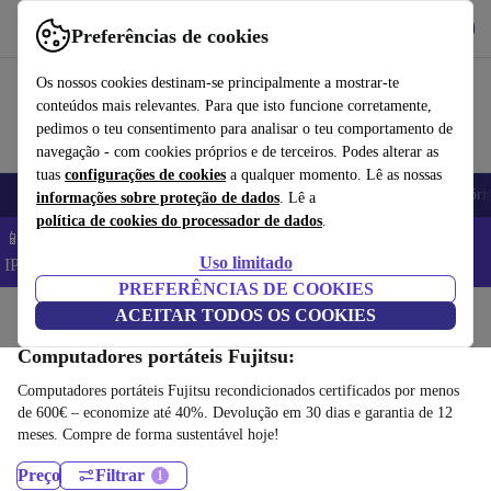
Obtenha o App
Baixar
Preferências de cookies
Use o refurbed de forma rápida e fácil
Os nossos cookies destinam-se principalmente a mostrar-te
conteúdos mais relevantes. Para que isto funcione corretamente,
pedimos o teu consentimento para analisar o teu comportamento de
navegação - com cookies próprios e de terceiros. Podes alterar as
tuas
configurações de cookies
a qualquer momento. Lê as nossas
Telemóveis
Computadores Portáteis
Tablets
Smartwatches
Acessóri
informações sobre proteção de dados
. Lê a
política de cookies do processador de dados
.
📱 Poupa 5% EXTRA em todos os iPhones – Código:
Uso limitado
IPHONEDEAL –
TC
PREFERÊNCIAS DE COOKIES
Início
Produtos
ACEITAR TODOS OS COOKIES
Computadores portáteis
Computadores portáteis Fujitsu:
Computadores portáteis Fujitsu recondicionados certificados por menos
de 600€ – economize até 40%. Devolução em 30 dias e garantia de 12
meses. Compre de forma sustentável hoje!
Preço
Filtrar