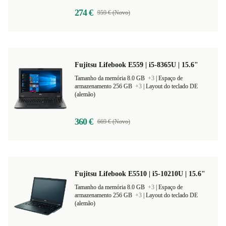
274 €
959 € (Novo)
Fujitsu Lifebook E559 | i5-8365U | 15.6"
Tamanho da memória 8.0 GB
+3
|
Espaço de
armazenamento 256 GB
+3
|
Layout do teclado DE
(alemão)
360 €
669 € (Novo)
Fujitsu Lifebook E5510 | i5-10210U | 15.6"
Tamanho da memória 8.0 GB
+3
|
Espaço de
armazenamento 256 GB
+3
|
Layout do teclado DE
(alemão)