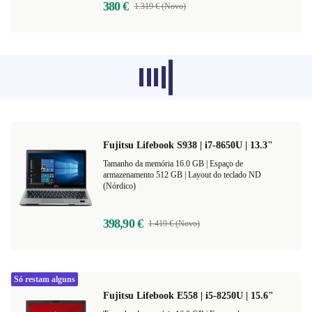
380 €
1.319 € (Novo)
Os produtos recomendados de outras
categorias não estão a carregar de
momento, desculpa.
Fujitsu Lifebook S938 | i7-8650U | 13.3"
Tamanho da memória 16.0 GB |
Espaço de
armazenamento 512 GB |
Layout do teclado ND
(Nórdico)
398,90 €
1.419 € (Novo)
Só restam alguns