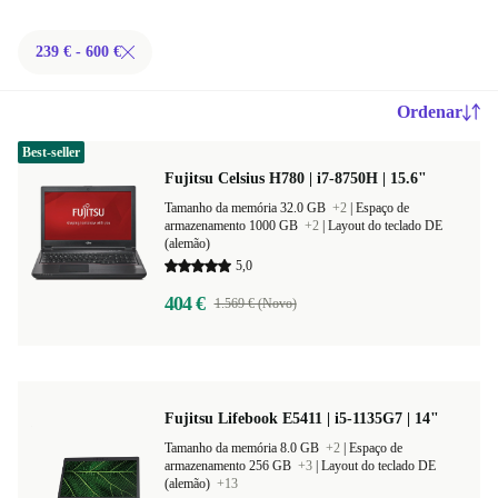
239 € - 600 €
Ordenar
Best-seller
Fujitsu Celsius H780 | i7-8750H | 15.6"
Tamanho da memória 32.0 GB
+2
|
Espaço de
armazenamento 1000 GB
+2
|
Layout do teclado DE
(alemão)
5,0
404 €
1.569 € (Novo)
Fujitsu Lifebook E5411 | i5-1135G7 | 14"
Tamanho da memória 8.0 GB
+2
|
Espaço de
armazenamento 256 GB
+3
|
Layout do teclado DE
(alemão)
+13