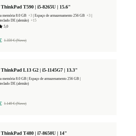
ThinkPad T590 | i5-8265U | 15.6"
a memória 8.0 GB
+3
|
Espaço de armazenamento 256 GB
+3
|
teclado DE (alemão)
+15
5,0
€
1.359 € (Novo)
ThinkPad L13 G2 | i5-1145G7 | 13.3"
Tamanho da memória 8.0 GB |
Espaço de armazenamento 256 GB |
teclado DE (alemão)
€
1.149 € (Novo)
ThinkPad T480 | i7-8650U | 14"