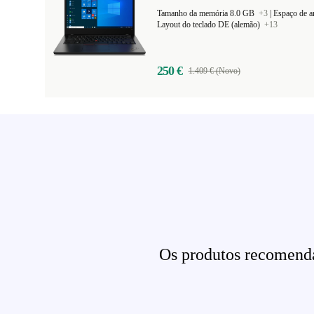
Tamanho da memória 8.0 GB
+3
|
Espaço de 
Layout do teclado DE (alemão)
+13
250 €
1.409 € (Novo)
Os produtos recomenda