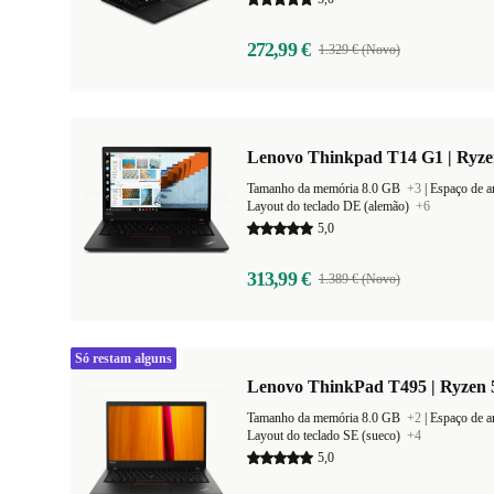
272,99 €
1.329 € (Novo)
Lenovo Thinkpad T14 G1 | Ryze
Tamanho da memória 8.0 GB
+3
|
Espaço de 
Layout do teclado DE (alemão)
+6
5,0
313,99 €
1.389 € (Novo)
Só restam alguns
Lenovo ThinkPad T495 | Ryzen 5
Tamanho da memória 8.0 GB
+2
|
Espaço de 
Layout do teclado SE (sueco)
+4
5,0