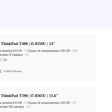
ThinkPad T480 | i5-8350U | 14"
a memória 8.0 GB
+5
|
Espaço de armazenamento 256 GB
+10
|
eclado IT (italiano)
+17
3,0
€
1.199 € (Novo)
ThinkPad T590 | i7-8565U | 15.6"
a memória 8.0 GB
+5
|
Espaço de armazenamento 128 GB
+5
|
teclado DE (alemão)
+13