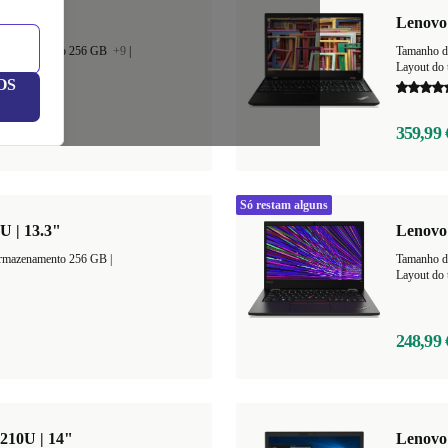
U | 14"
Lenovo 
armazenamento 256 GB
+9
|
Tamanho d
Layout do 
OS
359,99 
Só restam alguns
U | 13.3"
Lenovo 
Espaço de armazenamento 256 GB |
Layout do 
248,99 
210U | 14"
Lenovo 