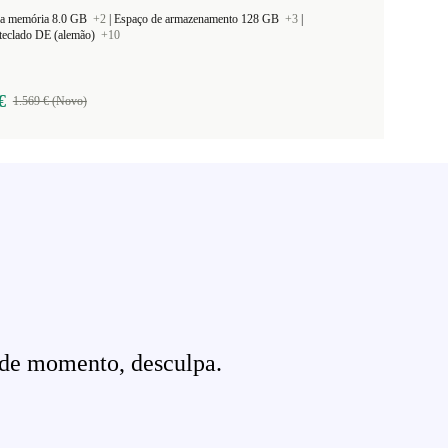
a memória 8.0 GB
+2
|
Espaço de armazenamento 128 GB
+3
|
teclado DE (alemão)
+10
€
1.569 € (Novo)
 de momento, desculpa.