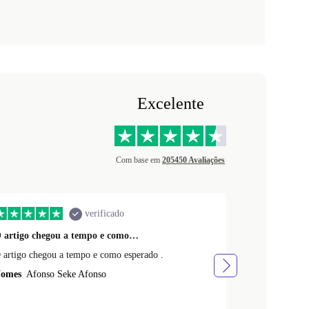
Excelente
Com base em
205450 Avaliações
verificado
 artigo chegou a tempo e como…
Qualidade e e
O artigo chegou a tempo e como esperado .
A qualidade e 
durante a devo
omes
Afonso Seke Afonso
que não corres
Nomes
Manue
levou-me a da