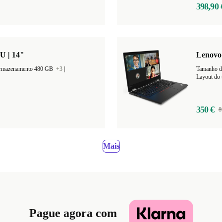
398,90 
U | 14"
Lenovo 
armazenamento 480 GB
+3
|
Tamanho d
Layout do 
350 €
8
Mais
Pague agora com