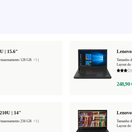
U | 15.6"
Lenovo 
armazenamento 128 GB
+5
|
Tamanho d
Layout do t
248,90 
210U | 14"
Lenovo 
armazenamento 256 GB
+3
|
Tamanho d
Layout do 