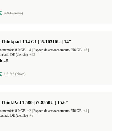
€
699 € (Novo)
Thinkpad T14 G1 | i5-10310U | 14"
a memória 8.0 GB
+4
|
Espaço de armazenamento 256 GB
+5
|
teclado DE (alemão)
+23
5,0
€
1.319 € (Novo)
ThinkPad T580 | i7-8550U | 15.6"
a memória 8.0 GB
+2
|
Espaço de armazenamento 256 GB
+4
|
teclado DE (alemão)
+8