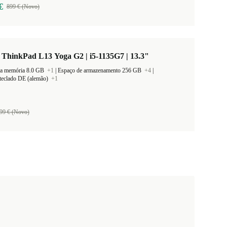
€
899 € (Novo)
ThinkPad L13 Yoga G2 | i5-1135G7 | 13.3"
a memória 8.0 GB
+1
|
Espaço de armazenamento 256 GB
+4
|
teclado DE (alemão)
+1
99 € (Novo)