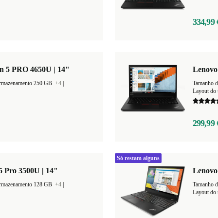
334,99 
n 5 PRO 4650U | 14"
Lenovo 
armazenamento 250 GB
+4
|
Tamanho d
Layout do 
299,99 
Só restam alguns
 Pro 3500U | 14"
Lenovo 
armazenamento 128 GB
+4
|
Tamanho d
Layout do 