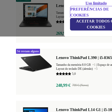
Uso limitado
Lenovo ThinkPad T490 | i5-8365
PREFERÊNCIAS DE
Tamanho da memória 8.0 GB
+4
|
Espaço de 
COOKIES
Layout do teclado DE (alemão)
+12
ACEITAR TODOS 
5,0
COOKIES
269,99 €
1.099 € (Novo)
Só restam alguns
Lenovo ThinkPad L390 | i5-8365
Tamanho da memória 8.0 GB
+1
|
Layout do teclado DE (alemão)
+5
5,0
248,99 €
799 € (Novo)
Lenovo ThinkPad L14 G1 | i5-10