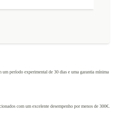
aquisição de 
estou bastante 
e a qualidade 
 um período experimental de 30 dias e uma garantia mínima
ndicionados com um excelente desempenho por menos de 300€.