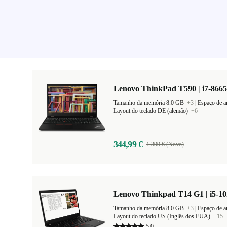
Lenovo ThinkPad T590 | i7-8665
Tamanho da memória 8.0 GB
+3
|
Espaço de 
Layout do teclado DE (alemão)
+6
344,99 €
1.399 € (Novo)
Lenovo Thinkpad T14 G1 | i5-10
Tamanho da memória 8.0 GB
+3
|
Espaço de 
Layout do teclado US (Inglês dos EUA)
+15
5,0