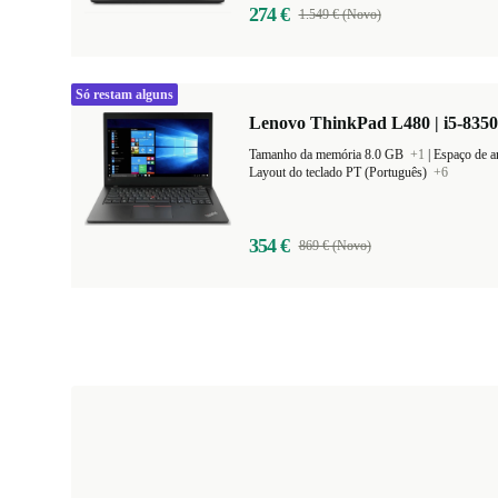
274 €
1.549 € (Novo)
Só restam alguns
Lenovo ThinkPad L480 | i5-8350
Tamanho da memória 8.0 GB
+1
|
Espaço de 
Layout do teclado PT (Português)
+6
354 €
869 € (Novo)