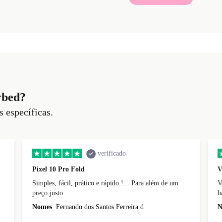
rbed?
s específicas.
verificado
Pixel 10 Pro Fold
V
Simples, fácil, prático e rápido !... Para além de um
V
preço justo.
h
b
Nomes
Fernando dos Santos Ferreira d
N