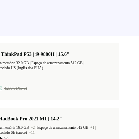
ThinkPad P53 | i9-9880H | 15.6"
Tamanho da memória 32.0 GB |
Espaço de armazenamento 512 GB |
teclado US (Inglês dos EUA)
€
4.259 € (Novo)
MacBook Pro 2021 M1 | 14.2"
a memória 16.0 GB
+2
|
Espaço de armazenamento 512 GB
+1
|
teclado SE (sueco)
+11
5,0