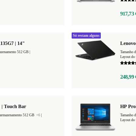
917,73 
Só restam alguns
1135G7 | 14"
Lenovo 
Espaço de armazenamento 512 GB |
Tamanho d
Layout do 
248,99 
 | Touch Bar
HP ProB
 armazenamento 512 GB
+6
|
Tamanho d
Layout do 