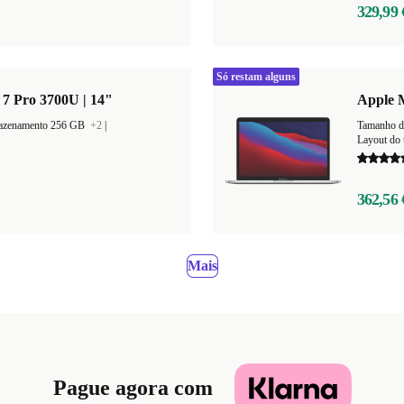
329,99 
Só restam alguns
7 Pro 3700U | 14"
Apple M
mazenamento 256 GB
+2
|
Tamanho d
Layout do 
362,56 
Mais
Pague agora com