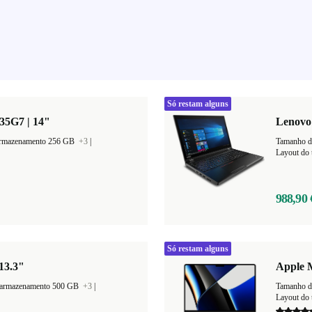
Só restam alguns
35G7 | 14"
Lenovo 
armazenamento 256 GB
+3
|
Layout do 
988,90 
Só restam alguns
13.3"
Apple 
 armazenamento 500 GB
+3
|
Tamanho d
Layout do 