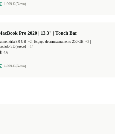
€
1.099 € (Novo)
acBook Pro 2020 | 13.3" | Touch Bar
a memória 8.0 GB
+2
|
Espaço de armazenamento 256 GB
+3
|
teclado SE (sueco)
+14
4,6
€
1.899 € (Novo)