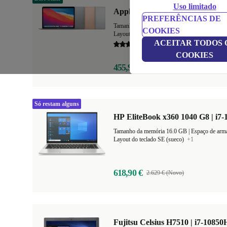
Uso limitado
Apple MacBook Air 2020 | 13.3"
PREFERÊNCIAS DE
Tamanho da memória 8.0 GB
+1
|
Espaço de 
COOKIES
Layout do teclado PT (Português)
+20
ACEITAR TODOS 
4,9
COOKIES
455,99 €
1.129 € (Novo)
Só restam alguns
HP EliteBook x360 1040 G8 | i7-
Tamanho da memória 16.0 GB |
Layout do teclado SE (sueco)
+1
618,90 €
2.629 € (Novo)
Fujitsu Celsius H7510 | i7-10850H