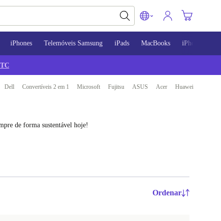
iPhones
Telemóveis Samsung
iPads
MacBooks
iPhone 13
TC
Dell
Convertíveis 2 em 1
Microsoft
Fujitsu
ASUS
Acer
Huawei
mpre de forma sustentável hoje!
Ordenar