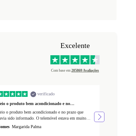
Excelente
Com base em
205869 Avaliações
verificado
eio o produto bem acondicionado e no…
O produto é f
eio o produto bem acondicionado e no prazo que
O produto é fa
avia sido informado. O telemóvel estava em muito
Resistente. Re
oas condiçoes. Quando o encomendei nao percebi que
deste telemóve
omes
Margarida Palma
Nomes
Maria 
nao tinha cartao fisico. Muito obrigada
telemoveis.