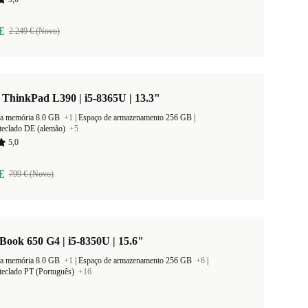
€
2.249 € (Novo)
ThinkPad L390 | i5-8365U | 13.3"
a memória 8.0 GB
+1
|
Espaço de armazenamento 256 GB |
teclado DE (alemão)
+5
5,0
€
799 € (Novo)
ook 650 G4 | i5-8350U | 15.6"
a memória 8.0 GB
+1
|
Espaço de armazenamento 256 GB
+6
|
teclado PT (Português)
+16