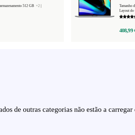
 armazenamento 512 GB
+2
|
Tamanho d
Layout do 
408,99 
dos de outras categorias não estão a carregar