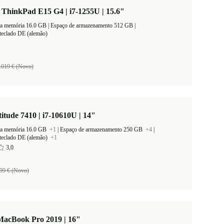
ThinkPad E15 G4 | i7-1255U | 15.6"
Tamanho da memória 16.0 GB |
Espaço de armazenamento 512 GB |
teclado DE (alemão)
.019 € (Novo)
titude 7410 | i7-10610U | 14"
a memória 16.0 GB
+1
|
Espaço de armazenamento 250 GB
+4
|
teclado DE (alemão)
+1
3,0
99 € (Novo)
MacBook Pro 2019 | 16"