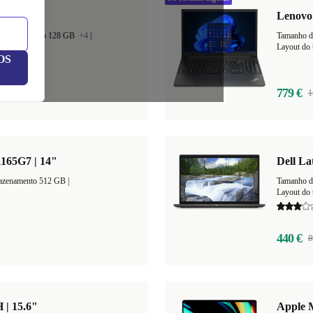
 | M1
Lenovo 
armazenamento 128 GB
+4
|
Layout do 
OS
779 €
1
1165G7 | 14"
Dell La
Espaço de armazenamento 512 GB |
Tamanho d
Layout do 
440 €
8
 | 15.6"
Apple 