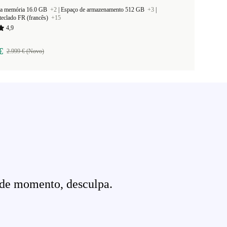
a memória 16.0 GB
+2
|
Espaço de armazenamento 512 GB
+3
|
teclado FR (francês)
+15
4,9
€
2.999 € (Novo)
 de momento, desculpa.