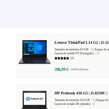
Lenovo ThinkPad L14 G2 | i5-11
Tamanho da memória 8.0 GB
+3
|
Espaço de 
Layout do teclado PT (Português)
+12
5,0
296,99 €
1.019 € (Novo)
HP Probook 430 G5 | i5-8250U | 
Tamanho da memória 16.0 GB
+3
|
Espaço de
Layout do teclado DE (alemão)
+2