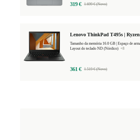
319 €
1.699 € (Novo)
Lenovo ThinkPad T495s | Ryzen 
Tamanho da memória 16.0 GB |
Espaço de ar
Layout do teclado ND (Nórdico)
+8
361 €
1.519 € (Novo)