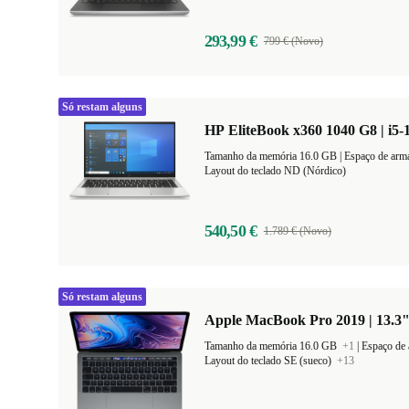
293,99 €
799 € (Novo)
Só restam alguns
HP EliteBook x360 1040 G8 | i5-
Tamanho da memória 16.0 GB |
Layout do teclado ND (Nórdico)
540,50 €
1.789 € (Novo)
Só restam alguns
Apple MacBook Pro 2019 | 13.3"
Tamanho da memória 16.0 GB
+1
|
Espaço de
Layout do teclado SE (sueco)
+13