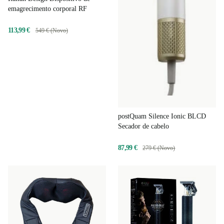
emagrecimento corporal RF
113,99 €
549 € (Novo)
postQuam Silence Ionic BLCD
Secador de cabelo
87,99 €
279 € (Novo)