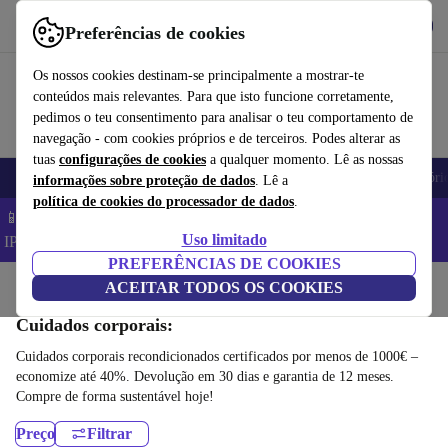
Obtenha o App
Baixar
Preferências de cookies
Use o refurbed de forma rápida e fácil
Os nossos cookies destinam-se principalmente a mostrar-te
conteúdos mais relevantes. Para que isto funcione corretamente,
pedimos o teu consentimento para analisar o teu comportamento de
navegação - com cookies próprios e de terceiros. Podes alterar as
tuas
configurações de cookies
a qualquer momento. Lê as nossas
Telemóveis
Computadores Portáteis
Tablets
Smartwatches
Acessóri
informações sobre proteção de dados
. Lê a
política de cookies do processador de dados
.
📱 Poupa 5% EXTRA em todos os iPhones – Código:
Uso limitado
IPHONEDEAL –
TC
PREFERÊNCIAS DE COOKIES
Início
Produtos
ACEITAR TODOS OS COOKIES
Saúde e beleza
Cuidados corporais:
Cuidados corporais recondicionados certificados por menos de 1000€ –
economize até 40%. Devolução em 30 dias e garantia de 12 meses.
Compre de forma sustentável hoje!
Preço
Filtrar