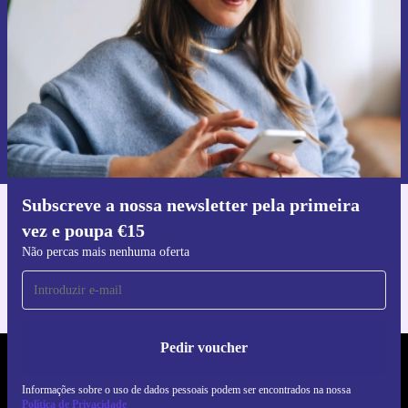
Não percas mais nenhuma oferta.
Pedir voucher
Informações sobre o uso de dados pessoais podem ser encontrados na
nossa
Política de Privacidade
.
Subscreve a nossa newsletter pela primeira
Faz o download da app refurbed
vez e poupa €15
Para iOS e Android
Não percas mais nenhuma oferta
Pedir voucher
REFURBED PORTUGAL - RETHINK NEW.
Informações sobre o uso de dados pessoais podem ser encontrados na nossa
Política de Privacidade