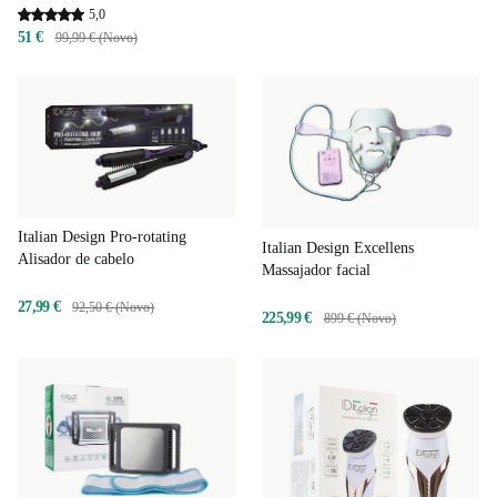
seco e a húmido
5,0
51 €
99,99 € (Novo)
Italian Design Pro-rotating
Italian Design Excellens
Alisador de cabelo
Massajador facial
27,99 €
92,50 € (Novo)
225,99 €
899 € (Novo)