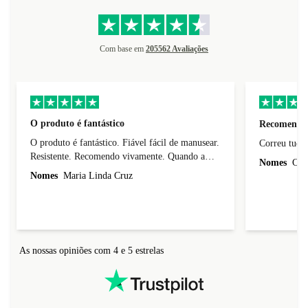
Com base em
205562 Avaliações
O produto é fantástico
Recomendo
O produto é fantástico. Fiável fácil de manusear.
Resistente. Recomendo vivamente. Quando a
Nomes
Carl
vida útil deste telemóvel esgotar vou comprar
Nomes
Maria Linda Cruz
esta marca de telemoveis.
As nossas opiniões com 4 e 5 estrelas