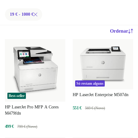
19 € - 1000 €
Ordenar
Só restam alguns
HP LaserJet Enterprise M507dn
Best-seller
HP LaserJet Pro MFP A Cores
551 €
569 € (Novo)
M479fdn
499 €
799 € (Novo)