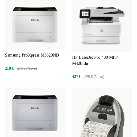
Samsung ProXpress M3820ND
HP LaserJet Pro 400 MFP
M428fdn
218 €
579 € (Novo)
427 €
929 € (Novo)