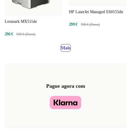
HP LaserJet Managed E60155dn
Lexmark MX511de
299 €
709 € (Novo)
296 €
939 € (Novo)
Mais
Pague agora com