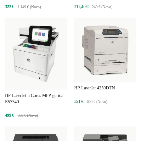
322 €
212,40 €
1.149 € (Novo)
249 € (Novo)
HP LaserJet 4250DTN
HP LaserJet a Cores MFP gerida
551 €
E57540
699 € (Novo)
499 €
599 € (Novo)