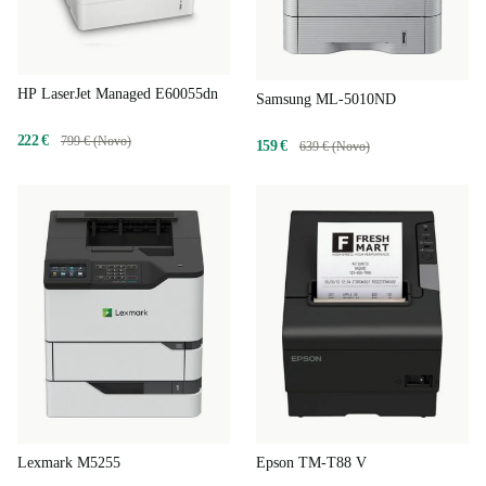
HP LaserJet Managed E60055dn
Samsung ML-5010ND
222 €
799 € (Novo)
159 €
639 € (Novo)
Lexmark M5255
Epson TM-T88 V