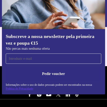
Pedir voucher
Informações sobre o uso de dados pessoais podem ser encontrados na
nossa
Política de Privacidade
.
Subscreve a nossa newsletter pela primeira
Faz o download da app refurbed
vez e poupa €15
Para iOS e Android
Não percas mais nenhuma oferta
Pedir voucher
REFURBED PORTUGAL - RETHINK NEW.
Informações sobre o uso de dados pessoais podem ser encontrados na nossa
SEGUE-NOS
Política de Privacidade