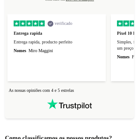
verificado
Entrega rapida
Pixel 10 Pr
Entrega rapida, producto perfeito
Simples, fácil, p
um preço jus
Nomes
Miro Maggini
Nomes
Fern
As nossas opiniões com 4 e 5 estrelas
Como classificamos os nossos produtos?