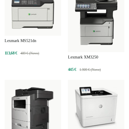
Lexmark MS521dn
113,68 €
489 € (Novo)
Lexmark XM3250
445 €
1.909 € (Novo)