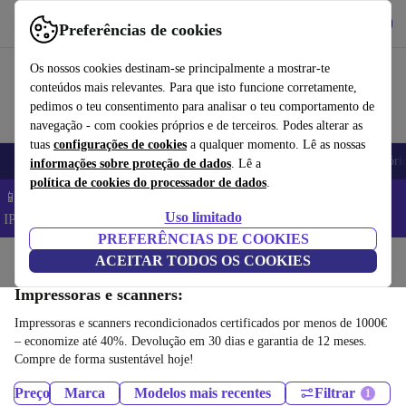
Obtenha o App
Baixar
Preferências de cookies
Use o refurbed de forma rápida e fácil
Os nossos cookies destinam-se principalmente a mostrar-te
conteúdos mais relevantes. Para que isto funcione corretamente,
pedimos o teu consentimento para analisar o teu comportamento de
navegação - com cookies próprios e de terceiros. Podes alterar as
tuas
configurações de cookies
a qualquer momento. Lê as nossas
Telemóveis
Computadores Portáteis
Tablets
Smartwatches
Acessóri
informações sobre proteção de dados
. Lê a
política de cookies do processador de dados
.
📱 Poupa 5% EXTRA em todos os iPhones – Código:
Uso limitado
IPHONEDEAL –
TC
PREFERÊNCIAS DE COOKIES
Início
Produtos
ACEITAR TODOS OS COOKIES
Impressoras e scanners:
Impressoras e scanners recondicionados certificados por menos de 1000€
– economize até 40%. Devolução em 30 dias e garantia de 12 meses.
Compre de forma sustentável hoje!
Preço
Marca
Modelos mais recentes
Filtrar