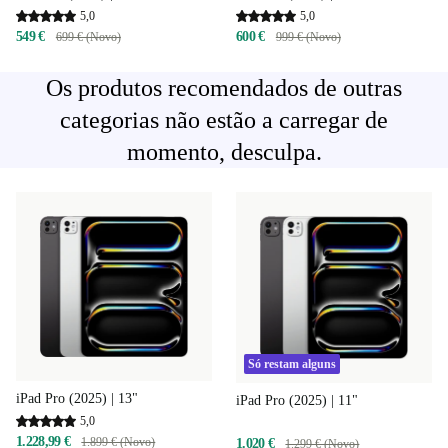
5,0
5,0
549 €
600 €
699 € (Novo)
999 € (Novo)
Os produtos recomendados de outras
categorias não estão a carregar de
momento, desculpa.
Só restam alguns
iPad Pro (2025) | 13"
iPad Pro (2025) | 11"
5,0
1.228,99 €
1.899 € (Novo)
1.020 €
1.299 € (Novo)