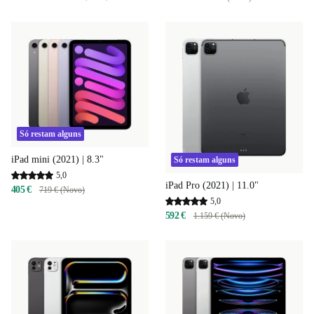
Só restam alguns
iPad mini (2021) | 8.3"
Só restam alguns
5,0
iPad Pro (2021) | 11.0"
405 €
719 € (Novo)
5,0
592 €
1.159 € (Novo)