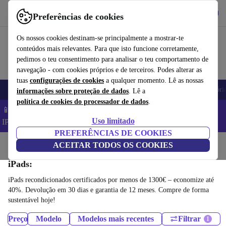
Obtenha o App
Baixar
Preferências de cookies
Use o refurbed de forma rápida e fácil
Os nossos cookies destinam-se principalmente a mostrar-te
conteúdos mais relevantes. Para que isto funcione corretamente,
pedimos o teu consentimento para analisar o teu comportamento de
navegação - com cookies próprios e de terceiros. Podes alterar as
tuas
configurações de cookies
a qualquer momento. Lê as nossas
Telemóveis
Computadores Portáteis
Tablets
Smartwatches
Acessóri
informações sobre proteção de dados
. Lê a
política de cookies do processador de dados
.
📱 Poupa 5% EXTRA em todos os iPhones – Código:
Uso limitado
IPHONEDEAL –
TC
PREFERÊNCIAS DE COOKIES
Início
Produtos
ACEITAR TODOS OS COOKIES
Tablets
iPads:
iPads recondicionados certificados por menos de 1300€ – economize até
40%. Devolução em 30 dias e garantia de 12 meses. Compre de forma
sustentável hoje!
Preço
Modelo
Modelos mais recentes
Filtrar