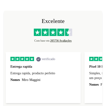
Excelente
Com base em
205756 Avaliações
verificado
Entrega rapida
Pixel 10 Pr
Entrega rapida, producto perfeito
Simples, fácil, p
um preço jus
Nomes
Miro Maggini
Nomes
Fern