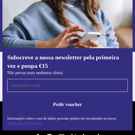
Pedir voucher
Informações sobre o uso de dados pessoais podem ser encontrados na
nossa
Política de Privacidade
.
Subscreve a nossa newsletter pela primeira
vez e poupa €15
Faz o download da app refurbed
Para iOS e Android
Não percas mais nenhuma oferta
Pedir voucher
REFURBED PORTUGAL - RETHINK NEW.
Informações sobre o uso de dados pessoais podem ser encontrados na nossa
Política de Privacidade
SEGUE-NOS