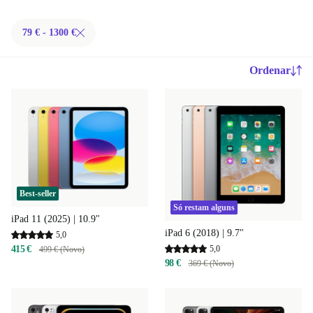
79 € - 1300 €
Ordenar
Best-seller
Só restam alguns
iPad 11 (2025) | 10.9"
iPad 6 (2018) | 9.7"
5,0
5,0
415 €
499 € (Novo)
98 €
369 € (Novo)