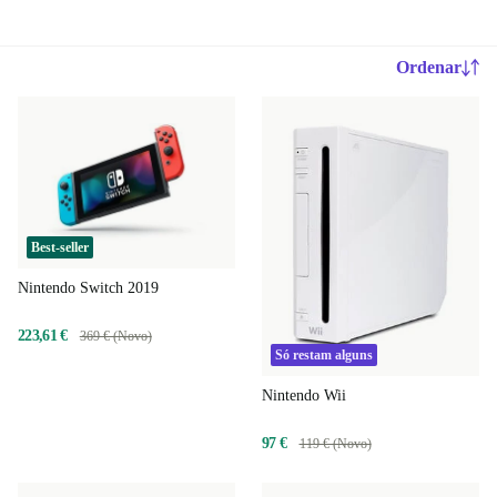
Ordenar
Best-seller
Nintendo Switch 2019
223,61 €
369 € (Novo)
Só restam alguns
Nintendo Wii
97 €
119 € (Novo)