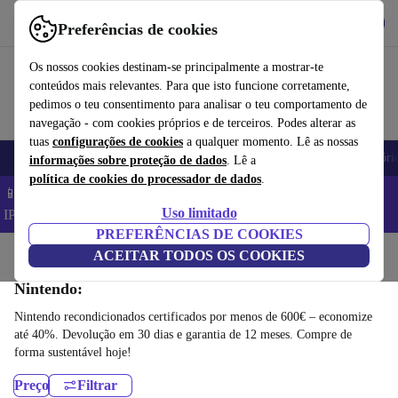
Obtenha o App
Baixar
Preferências de cookies
Use o refurbed de forma rápida e fácil
Os nossos cookies destinam-se principalmente a mostrar-te
conteúdos mais relevantes. Para que isto funcione corretamente,
pedimos o teu consentimento para analisar o teu comportamento de
navegação - com cookies próprios e de terceiros. Podes alterar as
tuas
configurações de cookies
a qualquer momento. Lê as nossas
Telemóveis
Computadores Portáteis
Tablets
Smartwatches
Acessóri
informações sobre proteção de dados
. Lê a
política de cookies do processador de dados
.
📱 Poupa 5% EXTRA em todos os iPhones – Código:
Uso limitado
IPHONEDEAL –
TC
PREFERÊNCIAS DE COOKIES
Início
Produtos
ACEITAR TODOS OS COOKIES
Consolas
Nintendo:
Nintendo recondicionados certificados por menos de 600€ – economize
até 40%. Devolução em 30 dias e garantia de 12 meses. Compre de
forma sustentável hoje!
Preço
Filtrar