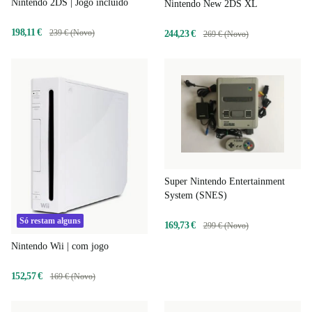
Nintendo 2DS | Jogo incluído
Nintendo New 2DS XL
198,11 €
239 € (Novo)
244,23 €
269 € (Novo)
Super Nintendo Entertainment
System (SNES)
Só restam alguns
169,73 €
299 € (Novo)
Nintendo Wii | com jogo
152,57 €
169 € (Novo)