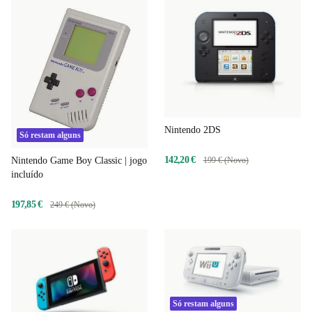
Nintendo 2DS
Só restam alguns
142,20 €
Nintendo Game Boy Classic | jogo
199 € (Novo)
incluído
197,85 €
249 € (Novo)
Só restam alguns