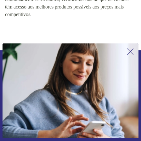
produto, o preço e a disponibilidade do produto. Ao controlar
continuamente estes fatores, certificamo-nos de que os clientes
têm acesso aos melhores produtos possíveis aos preços mais
competitivos.
Subscreve a nossa newsletter pela
primeira vez e poupa 15€!
Não percas mais nenhuma oferta.
Pedir voucher
Informações sobre o uso de dados pessoais podem ser encontrados na
nossa
Política de Privacidade
.