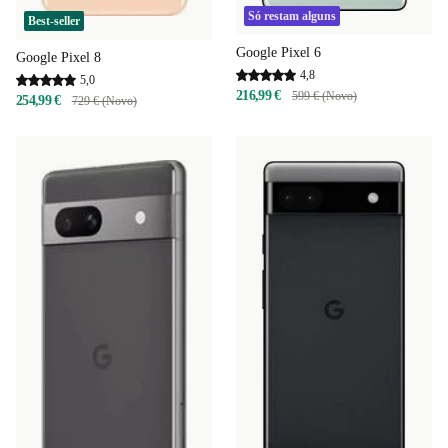
Só restam alguns
Best-seller
Google Pixel 6
Google Pixel 8
4,8
5,0
216,99 €
599 € (Novo)
254,99 €
729 € (Novo)