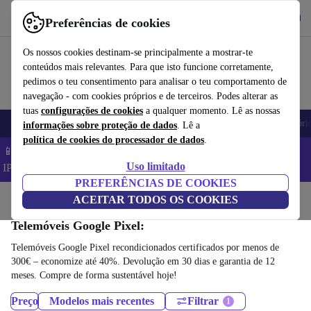
Obtenha o App
Baixar
Preferências de cookies
Use o refurbed de forma rápida e fácil
Os nossos cookies destinam-se principalmente a mostrar-te
conteúdos mais relevantes. Para que isto funcione corretamente,
pedimos o teu consentimento para analisar o teu comportamento de
navegação - com cookies próprios e de terceiros. Podes alterar as
tuas
configurações de cookies
a qualquer momento. Lê as nossas
Telemóveis
Computadores Portáteis
Tablets
Smartwatches
Acessóri
informações sobre proteção de dados
. Lê a
política de cookies do processador de dados
.
📱 Poupa 5% EXTRA em todos os iPhones – Código:
Uso limitado
IPHONEDEAL –
TC
PREFERÊNCIAS DE COOKIES
Início
Produtos
ACEITAR TODOS OS COOKIES
Telemóveis e smartphones
Telemóveis Google Pixel:
Telemóveis Google Pixel recondicionados certificados por menos de
300€ – economize até 40%. Devolução em 30 dias e garantia de 12
meses. Compre de forma sustentável hoje!
Preço
Modelos mais recentes
Filtrar