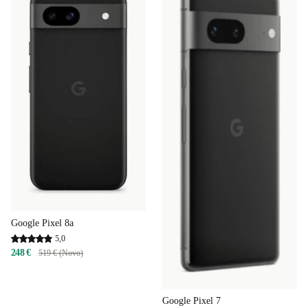
Google Pixel 8a
5,0
248 €
519 € (Novo)