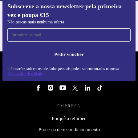
Subscreve a nossa newsletter pela primeira
Faz o download da app refurbed
vez e poupa €15
Para iOS e Android
Não percas mais nenhuma oferta
Pedir voucher
REFURBED PORTUGAL - RETHINK NEW.
Informações sobre o uso de dados pessoais podem ser encontrados na nossa
SEGUE-NOS
Política de Privacidade
EMPRESA
Porquê a refurbed
Processo de recondicionamento