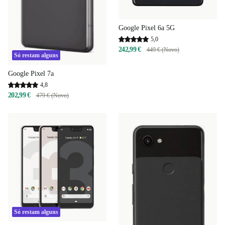
Google Pixel 6a 5G
5,0
242,99 €
449 € (Novo)
Só restam alguns
Google Pixel 7a
4,8
202,99 €
479 € (Novo)
Só restam alguns