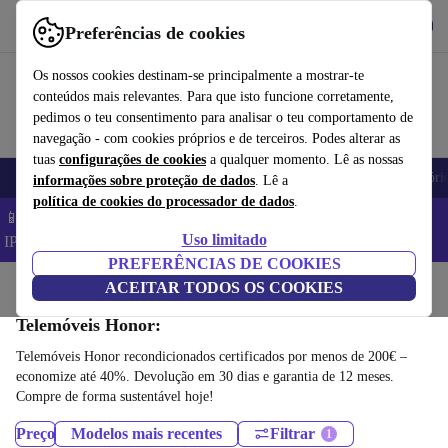
Obtenha o App
Baixar
Preferências de cookies
Use o refurbed de forma rápida e fácil
Os nossos cookies destinam-se principalmente a mostrar-te
conteúdos mais relevantes. Para que isto funcione corretamente,
pedimos o teu consentimento para analisar o teu comportamento de
navegação - com cookies próprios e de terceiros. Podes alterar as
tuas
configurações de cookies
a qualquer momento. Lê as nossas
Telemóveis
Computadores Portáteis
Tablets
Smartwatches
Acessóri
informações sobre proteção de dados
. Lê a
política de cookies do processador de dados
.
📱 Poupa 5% EXTRA em todos os iPhones – Código:
Uso limitado
IPHONEDEAL –
TC
PREFERÊNCIAS DE COOKIES
Início
Produtos
ACEITAR TODOS OS COOKIES
Telemóveis e smartphones
Telemóveis Honor:
Telemóveis Honor recondicionados certificados por menos de 200€ –
economize até 40%. Devolução em 30 dias e garantia de 12 meses.
Compre de forma sustentável hoje!
Preço
Modelos mais recentes
Filtrar