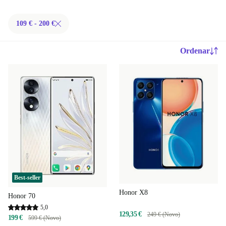
109 € - 200 €
Ordenar
Best-seller
Honor X8
Honor 70
5,0
129,35 €
249 € (Novo)
199 €
599 € (Novo)