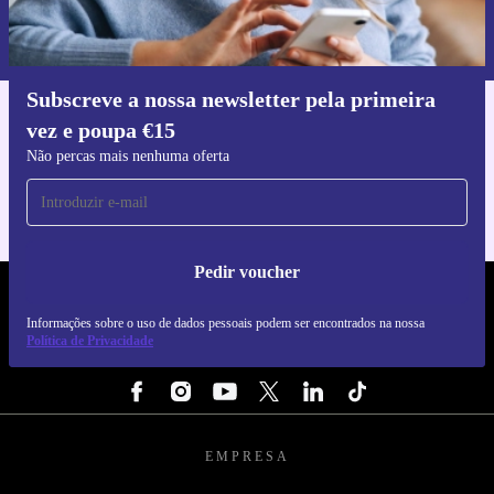
Informações sobre o uso de dados pessoais podem ser encontrados na
nossa
Política de Privacidade
.
Subscreve a nossa newsletter pela primeira
Faz o download da app refurbed
vez e poupa €15
Para iOS e Android
Não percas mais nenhuma oferta
Pedir voucher
REFURBED PORTUGAL - RETHINK NEW.
Informações sobre o uso de dados pessoais podem ser encontrados na nossa
SEGUE-NOS
Política de Privacidade
EMPRESA