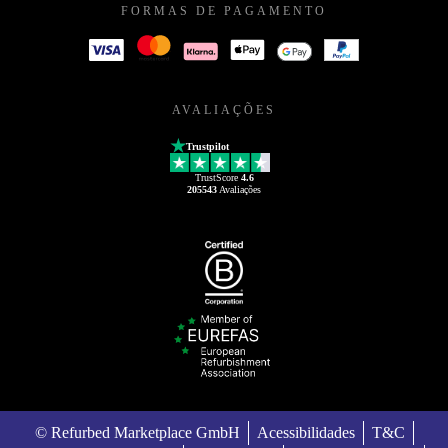
FORMAS DE PAGAMENTO
AVALIAÇÕES
Trustpilot
TrustScore
4.6
205543
Avaliações
© Refurbed Marketplace GmbH
Acessibilidades
T&C