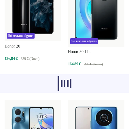
Só restam alguns
Só restam alguns
Honor 20
Honor 50 Lite
136,84 €
339 € (Novo)
164,89 €
299 € (Novo)
Os produtos recomendados de outras
categorias não estão a carregar de
momento, desculpa.