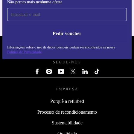
Faz o download da app refurbed
Não percas mais nenhuma oferta
Para iOS e Android
Pedir voucher
Informações sobre o uso de dados pessoais podem ser encontrados na nossa
REFURBED PORTUGAL - RETHINK NEW.
Política de Privacidade
SEGUE-NOS
EMPRESA
Porquê a refurbed
Processo de recondicionamento
Sustentabilidade
Qualidade