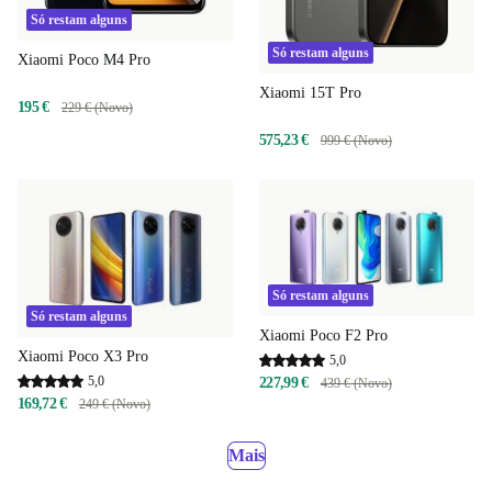
Só restam alguns
Só restam alguns
Xiaomi Poco M4 Pro
Xiaomi 15T Pro
195 €
229 € (Novo)
575,23 €
999 € (Novo)
Só restam alguns
Só restam alguns
Xiaomi Poco F2 Pro
Xiaomi Poco X3 Pro
5,0
5,0
227,99 €
439 € (Novo)
169,72 €
249 € (Novo)
Mais