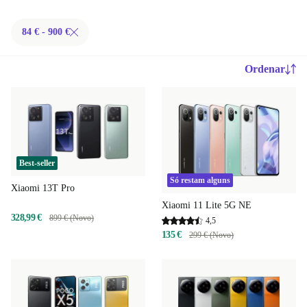
84 € - 900 €
Ordenar
Best-seller
Só restam alguns
Xiaomi 13T Pro
Xiaomi 11 Lite 5G NE
328,99 €
899 € (Novo)
4,5
135 €
299 € (Novo)