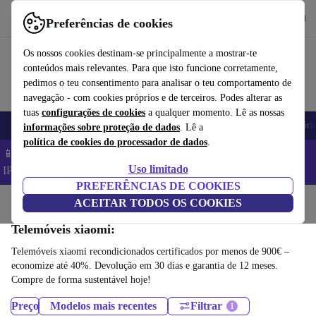
Obtenha o App
Baixar
Preferências de cookies
Use o refurbed de forma rápida e fácil
Os nossos cookies destinam-se principalmente a mostrar-te
conteúdos mais relevantes. Para que isto funcione corretamente,
pedimos o teu consentimento para analisar o teu comportamento de
navegação - com cookies próprios e de terceiros. Podes alterar as
tuas
configurações de cookies
a qualquer momento. Lê as nossas
Telemóveis
Computadores Portáteis
Tablets
Smartwatches
Acessóri
informações sobre proteção de dados
. Lê a
política de cookies do processador de dados
.
📱 Poupa 5% EXTRA em todos os iPhones – Código:
Uso limitado
IPHONEDEAL –
TC
PREFERÊNCIAS DE COOKIES
Início
Produtos
ACEITAR TODOS OS COOKIES
Telemóveis e smartphones
Telemóveis xiaomi:
Telemóveis xiaomi recondicionados certificados por menos de 900€ –
economize até 40%. Devolução em 30 dias e garantia de 12 meses.
Compre de forma sustentável hoje!
Preço
Modelos mais recentes
Filtrar