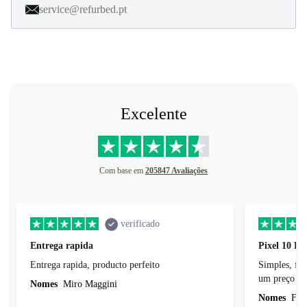
service@refurbed.pt
Excelente
Com base em
205847 Avaliações
verificado
Entrega rapida
Pixel 10 Pr
Entrega rapida, producto perfeito
Simples, fácil, p
um preço jus
Nomes
Miro Maggini
Nomes
Fern