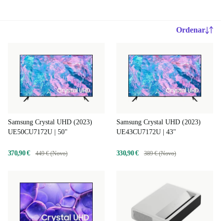
Ordenar
Samsung Crystal UHD (2023)
Samsung Crystal UHD (2023)
UE50CU7172U | 50"
UE43CU7172U | 43"
370,90 €
330,90 €
449 € (Novo)
389 € (Novo)