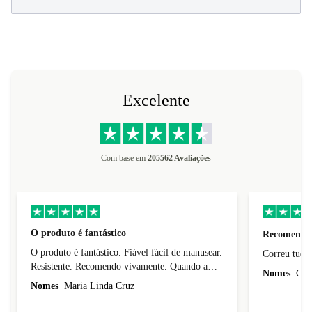
Excelente
Com base em
205562 Avaliações
O produto é fantástico
Recomendo
O produto é fantástico. Fiável fácil de manusear.
Resistente. Recomendo vivamente. Quando a
Nomes
Carl
vida útil deste telemóvel esgotar vou comprar
Nomes
Maria Linda Cruz
esta marca de telemoveis.