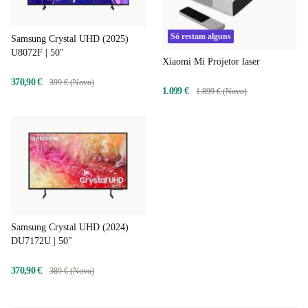
Só restam alguns
Samsung Crystal UHD (2025)
U8072F | 50"
Xiaomi Mi Projetor laser
370,90 €
399 € (Novo)
1.099 €
1.899 € (Novo)
Samsung Crystal UHD (2024)
DU7172U | 50"
370,90 €
389 € (Novo)