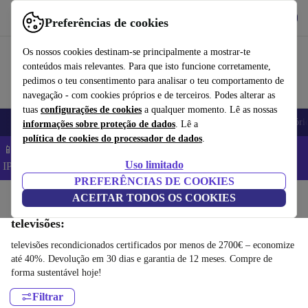
Obtenha o App
Baixar
Preferências de cookies
Use o refurbed de forma rápida e fácil
Os nossos cookies destinam-se principalmente a mostrar-te
conteúdos mais relevantes. Para que isto funcione corretamente,
pedimos o teu consentimento para analisar o teu comportamento de
navegação - com cookies próprios e de terceiros. Podes alterar as
tuas
configurações de cookies
a qualquer momento. Lê as nossas
Telemóveis
Computadores Portáteis
Tablets
Smartwatches
Acessóri
informações sobre proteção de dados
. Lê a
política de cookies do processador de dados
.
📱 Poupa 5% EXTRA em todos os iPhones – Código:
Uso limitado
IPHONEDEAL –
TC
PREFERÊNCIAS DE COOKIES
Início
Produtos
ACEITAR TODOS OS COOKIES
televisões:
televisões recondicionados certificados por menos de 2700€ – economize
até 40%. Devolução em 30 dias e garantia de 12 meses. Compre de
forma sustentável hoje!
Filtrar