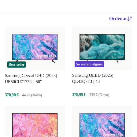
Ordenar
Só restam alguns
Best-seller
Samsung QLED (2025)
Samsung Crystal UHD (2023)
QE43Q7F3 | 43"
UE50CU7172U | 50"
378,99 €
370,90 €
539 € (Novo)
449 € (Novo)