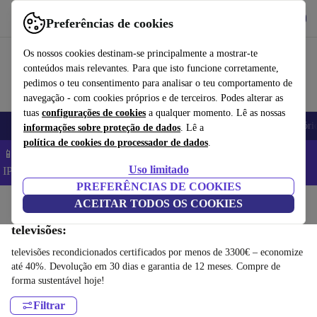
Obtenha o App
Baixar
Preferências de cookies
Use o refurbed de forma rápida e fácil
Os nossos cookies destinam-se principalmente a mostrar-te
conteúdos mais relevantes. Para que isto funcione corretamente,
pedimos o teu consentimento para analisar o teu comportamento de
navegação - com cookies próprios e de terceiros. Podes alterar as
tuas
configurações de cookies
a qualquer momento. Lê as nossas
Telemóveis
Computadores Portáteis
Tablets
Smartwatches
Acessóri
informações sobre proteção de dados
. Lê a
política de cookies do processador de dados
.
📱 Poupa 5% EXTRA em todos os iPhones – Código:
Uso limitado
IPHONEDEAL –
TC
PREFERÊNCIAS DE COOKIES
Início
Produtos
ACEITAR TODOS OS COOKIES
televisões:
televisões recondicionados certificados por menos de 3300€ – economize
até 40%. Devolução em 30 dias e garantia de 12 meses. Compre de
forma sustentável hoje!
Filtrar