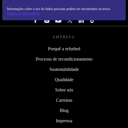
Pedir voucher
REFURBED PORTUGAL - RETHINK NEW.
Informações sobre o uso de dados pessoais podem ser encontrados na nossa
SEGUE-NOS
Política de Privacidade
EMPRESA
Porquê a refurbed
Processo de recondicionamento
Sustentabilidade
Qualidade
Sobre nós
Carreiras
Blog