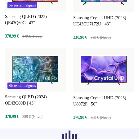
Só restam alguns
Samsung QLED (2023)
Samsung Crystal UHD (2023)
QE43Q60C | 43"
UE43CU7172U | 43"
378,99 €
479 € (Novo)
330,90 €
389 € (Novo)
Só restam alguns
Samsung QLED (2024)
Samsung Crystal UHD (2025)
QE43Q60D | 43"
U8072F | 50"
378,99 €
389 € (Novo)
370,90 €
399 € (Novo)
Os produtos recomendados de outras