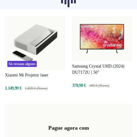
categorias não estão a carregar de
momento, desculpa.
Só restam alguns
Samsung Crystal UHD (2024)
DU7172U | 50"
Xiaomi Mi Projetor laser
370,90 €
389 € (Novo)
1.149,99 €
1.899 € (Novo)