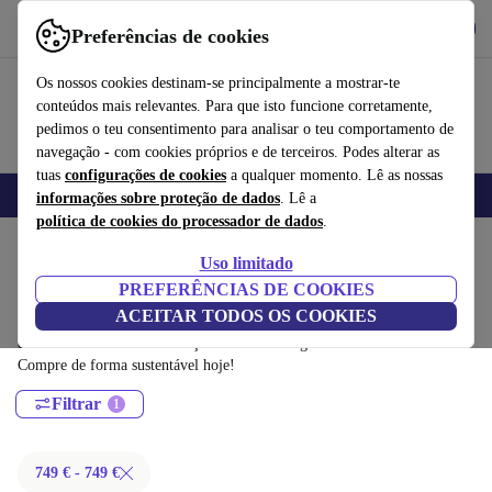
Obtenha o App
Baixar
Preferências de cookies
Use o refurbed de forma rápida e fácil
Os nossos cookies destinam-se principalmente a mostrar-te
conteúdos mais relevantes. Para que isto funcione corretamente,
pedimos o teu consentimento para analisar o teu comportamento de
navegação - com cookies próprios e de terceiros. Podes alterar as
tuas
configurações de cookies
a qualquer momento. Lê as nossas
Tecnologia
Desporto
E-Bikes
Yoga
Bicicletas
Smartwatches
informações sobre proteção de dados
. Lê a
política de cookies do processador de dados
.
Início
Desporto
Equipamentos de fitness
Treino com pesos
Uso limitado
Multi-estações:
PREFERÊNCIAS DE COOKIES
ACEITAR TODOS OS COOKIES
Multi-estações recondicionados certificados por menos de 300€ –
economize até 40%. Devolução em 30 dias e garantia de 12 meses.
Compre de forma sustentável hoje!
Filtrar
749 € - 749 €