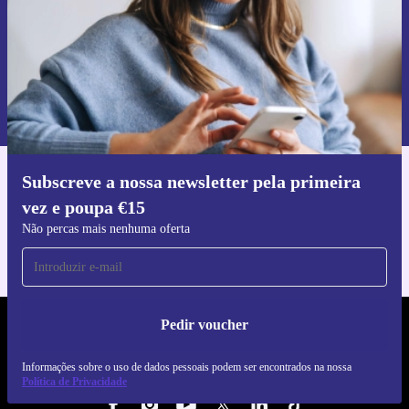
Pedir voucher
Informações sobre o uso de dados pessoais podem ser encontrados na
nossa
Política de Privacidade
.
Subscreve a nossa newsletter pela primeira
Faz o download da app refurbed
vez e poupa €15
Para iOS e Android
Não percas mais nenhuma oferta
Pedir voucher
REFURBED PORTUGAL - RETHINK NEW.
Informações sobre o uso de dados pessoais podem ser encontrados na nossa
SEGUE-NOS
Política de Privacidade