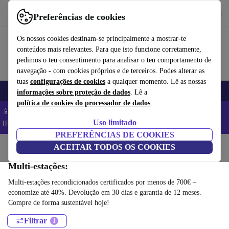
Obtenha o App
Baixar
Preferências de cookies
Use o refurbed de forma rápida e fácil
Os nossos cookies destinam-se principalmente a mostrar-te
conteúdos mais relevantes. Para que isto funcione corretamente,
pedimos o teu consentimento para analisar o teu comportamento de
navegação - com cookies próprios e de terceiros. Podes alterar as
tuas
configurações de cookies
a qualquer momento. Lê as nossas
Tecnologia
Desporto
E-Bikes
Yoga
Bicicletas
Smartwatches
informações sobre proteção de dados
. Lê a
política de cookies do processador de dados
.
📱 Poupa 5% EXTRA em todos os iPhones – Código:
Uso limitado
IPHONEDEAL –
TC
PREFERÊNCIAS DE COOKIES
Início
Desporto
ACEITAR TODOS OS COOKIES
Equipamentos de fitness
Treino com pesos
Multi-estações:
Multi-estações recondicionados certificados por menos de 700€ –
economize até 40%. Devolução em 30 dias e garantia de 12 meses.
Compre de forma sustentável hoje!
Filtrar