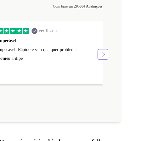
Com base em
205684 Avaliações
verificado
mpecável.
O artigo che
mpecável. Rápido e sem qualquer problema.
O arti
omes
Filipe
Nomes
Afonso