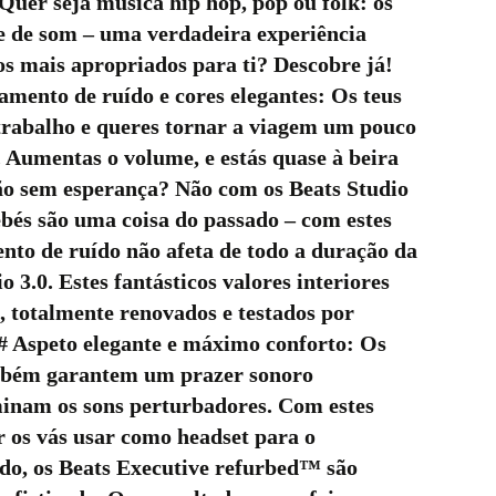
Quer seja música hip hop, pop ou folk: os
e de som – uma verdadeira experiência
os mais apropriados para ti? Descobre já!
mento de ruído e cores elegantes: Os teus
 trabalho e queres tornar a viagem um pouco
 Aumentas o volume, e estás quase à beira
ção sem esperança? Não com os Beats Studio
bés são uma coisa do passado – com estes
ento de ruído não afeta de todo a duração da
 3.0. Estes fantásticos valores interiores
, totalmente renovados e testados por
## Aspeto elegante e máximo conforto: Os
ambém garantem um prazer sonoro
minam os sons perturbadores. Com estes
r os vás usar como headset para o
do, os Beats Executive refurbed™ são