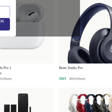
OS
ds Pro 1
Beats Studio Pro
0
156 €
 € (Novo)
399 € (Novo)