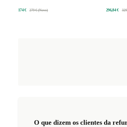
174 €
296,84 €
279 € (Novo)
329
O que dizem os clientes da refu