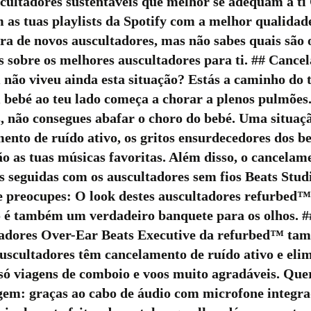
scultadores sustentáveis que melhor se adequam a ti 
as tuas playlists da Spotify com a melhor qualidad
ura de novos auscultadores, mas não sabes quais são 
obre os melhores auscultadores para ti. ## Cancela
 não viveu ainda esta situação? Estás a caminho do
bebé ao teu lado começa a chorar a plenos pulmões.
es, não consegues abafar o choro do bebé. Uma situa
nto de ruído ativo, os gritos ensurdecedores dos be
são as tuas músicas favoritas. Além disso, o cancelam
 seguidas com os auscultadores sem fios Beats Studio
te preocupes: O look destes auscultadores refurbed™
to é também um verdadeiro banquete para os olhos. 
ultadores Over-Ear Beats Executive da refurbed™ t
auscultadores têm cancelamento de ruído ativo e eli
 só viagens de comboio e voos muito agradáveis. Que
em: graças ao cabo de áudio com microfone integra