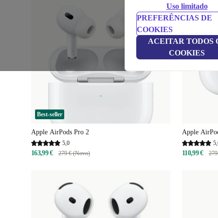
Uso limitado
PREFERÊNCIAS DE
COOKIES
ACEITAR TODOS 
COOKIES
Best-seller
Apple AirPods Pro 2
Apple AirPo
5,0
5,
163,99 €
110,99 €
279 € (Novo)
279