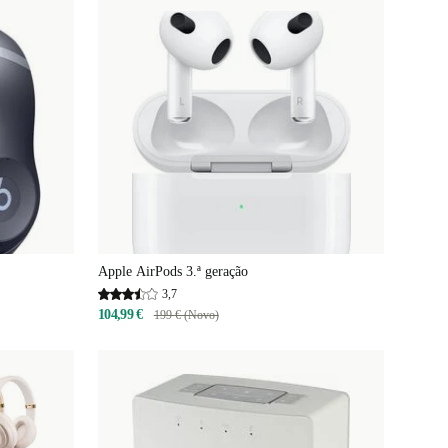
Apple AirPods 3.ª geração
3,7
104,99 €
199 € (Novo)