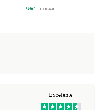
188,60 €
249 € (Novo)
Excelente