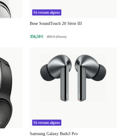
Só restam alguns
Bose SoundTouch 20 Série III
356,50 €
499 € (Novo)
Só restam alguns
Samsung Galaxy Buds3 Pro