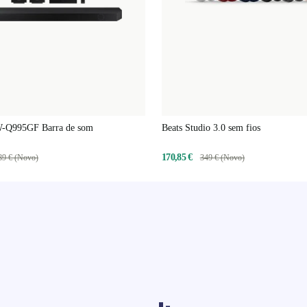
-Q995GF Barra de som
Beats Studio 3.0 sem fios
170,85 €
89 € (Novo)
349 € (Novo)