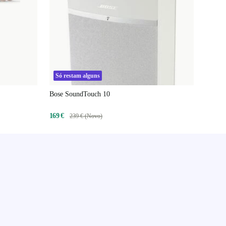
Só restam alguns
Bose SoundTouch 10
169 €
239 € (Novo)