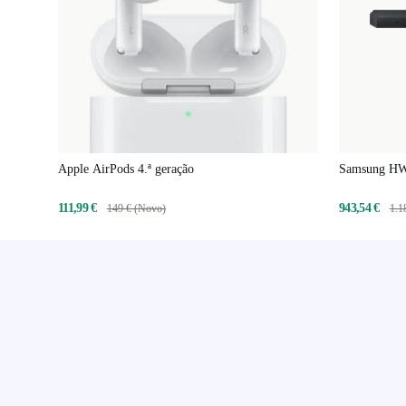
Apple AirPods 4.ª geração
Samsung HW
111,99 €
943,54 €
149 € (Novo)
1.1