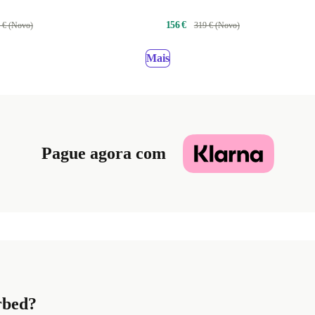
156 €
 € (Novo)
319 € (Novo)
Mais
Pague agora com
rbed?