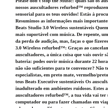
Please don’t stop the Music: quais são os au
nossos auscultadores refurbed™ reproduzem 
sensorial para os teus ouvidos! Estás à proc
Resumimos as informações mais importantes s
Beats Studio 3.0 Wireless sustentáveis Quem
mais suportável com música. De repente, um 
da perda de audição, mas, faças o que fizer
3.0 Wireless refurbed™: Graças ao cancelame
auscultadores, a única coisa que vais ouvir 
bateria: podes ouvir música durante 22 horas
não são suficientes para te convencer? Não 
especialistas, em preto mate, vermelho/pre
teus Beats Executive sustentáveis Os ausc
inadulterado em ambientes ruidosos. Estes 
auscultadores refurbed™, a tua vida vai ter
computador ou para fazer chamadas em viag