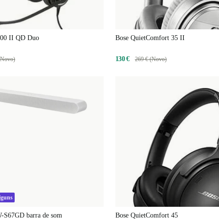
400 II QD Duo
Bose QuietComfort 35 II
130 €
(Novo)
269 € (Novo)
lguns
-S67GD barra de som
Bose QuietComfort 45