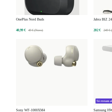
OnePlus Nord Buds
Jabra BIZ 2
40,99 €
202 €
49 € (Novo)
249 € 
Só restam a
Sony WF-1000XM4
Samsung HW