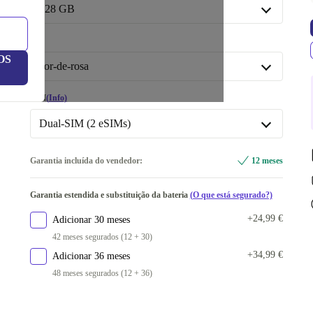
Novo
+14,81 €
128 GB
128 GB
Cor
OS
Disponível noutras configurações
cor-de-rosa
256 GB
+153,27 €
cor-de-rosa
SIM
(Info)
512 GB
+292,22 €
azul
+13,27 €
Dual-SIM (2 eSIMs)
preto
+39,26 €
Dual-SIM (2 eSIMs)
Garantia incluída do vendedor:
12 meses
amarelo
+60,77 €
Dual-SIM (physical SIM + eSIM)
+28,26 €
Disponível noutras configurações
Garantia estendida e substituição da bateria
(O que está segurado?)
Disponível noutras configurações
verde
+72,27 €
+24,99 €
Adicionar 30 meses
Dual-SIM (2 physical SIMs)
+53,27 €
42 meses segurados (12 + 30)
+34,99 €
Adicionar 36 meses
48 meses segurados (12 + 36)