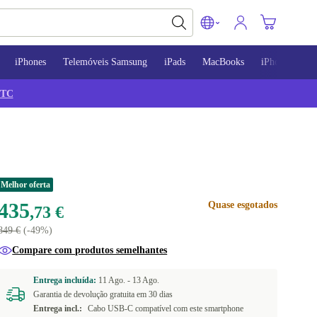
iPhones
Telemóveis Samsung
iPads
MacBooks
iPhone 13
TC
Melhor oferta
435
Quase esgotados
,73 €
849 €
(-49%)
Compare com produtos semelhantes
Entrega incluída:
11 Ago. -
13 Ago.
Garantia de devolução gratuita em 30 dias
Entrega incl.:
Cabo USB-C compatível com este smartphone