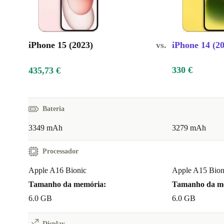
Desbloqueia a tua criatividade como nunca antes com o teu 
refurbed
Tira fotografias artísticas e capta os teus melhores momentos
de câmara de qualidade profissional**
iPhone 15 (2023)
vs.
iPhone 14 (2
Com a sua câmara principal de 48 MP com qualidade 
330 €
435,73 €
função de software de câmara telefoto 2x, este fantás
completamente renovado leva-te para o próximo nível
experiência fotográfica, permitindo-te tirar fotografia
Bateria
super alta resolução, graças também à sua câmara Ul
3349 mAh
3279 mAh
três níveis de zoom.
Processador
E não nos esqueçamos que as fotografias têm um ta
Apple A16 Bionic
Apple A15 Bion
ficheiro
prático
útil para guardar e partilhar: tiraste f
Tamanho da memória:
Tamanho da m
modo Foto mas agora que olhaste para a galeria mudas
6.0 GB
6.0 GB
queres mudar para Retrato? Nunca é tarde demais com
e renovado iPhone 15 - basta ires à tua fotografia, toc
Display