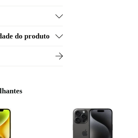
ho incrível
as jogar o teu
 adeus ao lag
dade do produto
 se adaptar às
lhantes
angular de 12 MP