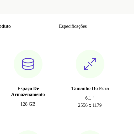
roduto
Especificações
Espaço De
Tamanho Do Ecrã
Armazenamento
6.1 "
128 GB
2556 x 1179