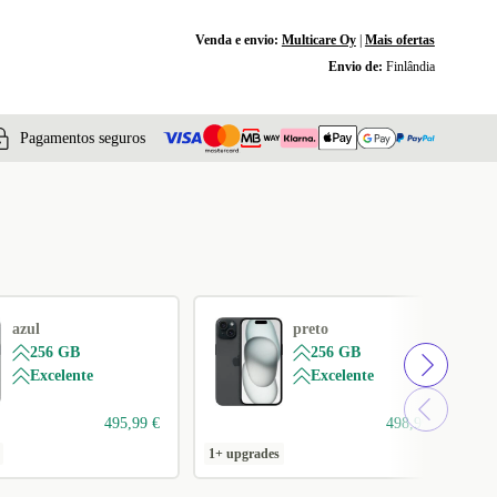
Venda e envio:
Multicare Oy
|
Mais ofertas
Envio de:
Finlândia
Pagamentos seguros
azul
preto
256 GB
256 GB
Excelente
Excelente
495,99 €
498,99 €
1+ upgrades