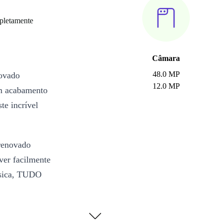
pletamente
Câmara
48.0 MP
ovado
12.0 MP
um acabamento
te incrível
 renovado
ver facilmente
música, TUDO
Bionic, este