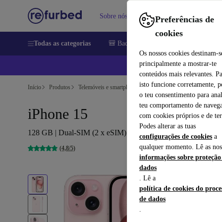
Sobre nós
Vender
Ajuda
Preferências de
cookies
Todas as categorias
🎒 Back to school
Telemóveis
Comp
Os nossos cookies destinam-s
principalmente a mostrar-te
📱
conteúdos mais relevantes. P
isto funcione corretamente, 
Início
Produtos
Telemóveis e smartphones
iPhones
o teu consentimento para anal
teu comportamento de navega
iPhone 15
com cookies próprios e de ter
Podes alterar as tuas
128 GB | Dual-SIM (2 x eSIM) | rosa
configurações de cookies
a
qualquer momento. Lê as nos
(4,8/5)
informações sobre proteção
dados
. Lê a
política de cookies do proc
de dados
.