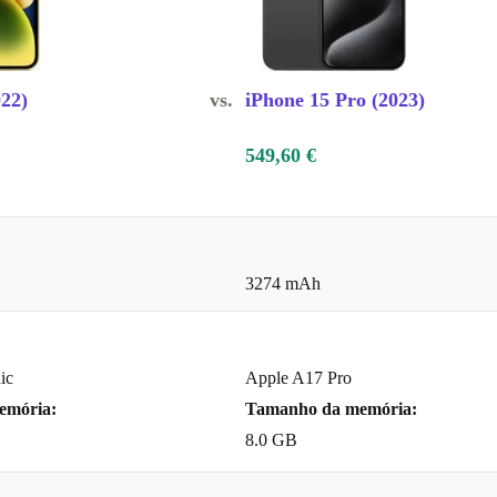
novo smartphone
 com um sistema
022)
vs.
iPhone 15 Pro (2023)
ótica e
549,60 €
tico iPhone 15
 de
s e vídeos de
tra-Wide com
3274 mAh
manho de
ic
Apple A17 Pro
otografias no
emória:
Tamanho da memória:
te de ideias e
8.0 GB
 o fantástico
ar em Editar,