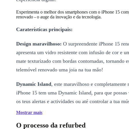
Experimenta o melhor dos smartphones com o iPhone 15 com
renovado - o auge da inovação e da tecnologia.
Caraterísticas principais:
Design maravilhoso:
O surpreendente iPhone 15 ren
apresenta um vidro resistente com infusão de cor e 
mate texturizado com bordas contornadas, tornando es
telemóvel renovado uma joia na tua mão!
Dynamic Island
, este maravilhoso e completamente
iPhone 15 tem uma Dynamic Island, para que possas 
os teus alertas e actividades ou até controlar a tua 
NUM SÓ LUGAR!
Mostrar mais
DESEMPENHO FORTE:
O processo da refurbed
Equipado com o chip A16 