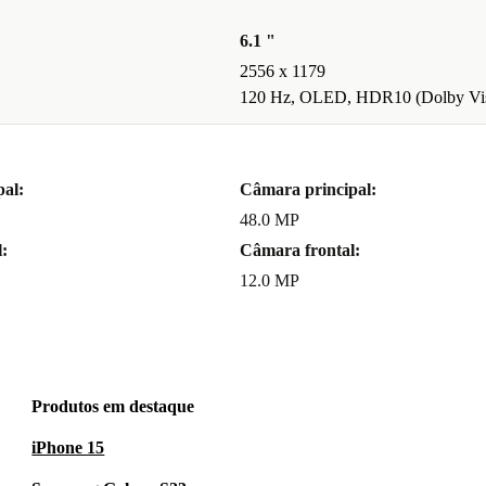
a magia está
6.1 "
 mudar o foco
2556 x 1179
i tão prática
120 Hz, OLED, HDR10 (Dolby Vis
OM
al:
Câmara principal:
48.0 MP
:
Câmara frontal:
var os teus
12.0 MP
sos, como o
eus conteúdos
Produtos em destaque
iPhone 15