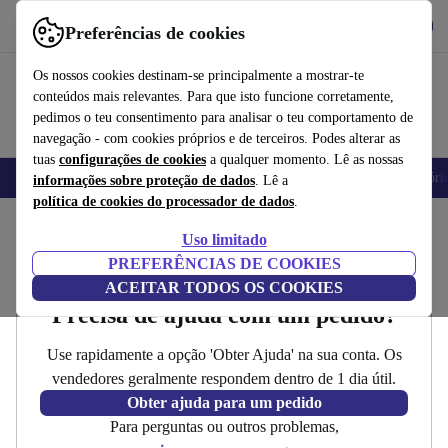
Obtenha o App
Baixar
Preferências de cookies
Use o refurbed de forma rápida e fácil
Os nossos cookies destinam-se principalmente a mostrar-te
conteúdos mais relevantes. Para que isto funcione corretamente,
pedimos o teu consentimento para analisar o teu comportamento de
navegação - com cookies próprios e de terceiros. Podes alterar as
tuas
configurações de cookies
a qualquer momento. Lê as nossas
Telemóveis
Computadores Portáteis
Tablets
Smartwatches
Acessóri
informações sobre proteção de dados
. Lê a
política de cookies do processador de dados
.
Início
Uso limitado
Contacto
PREFERÊNCIAS DE COOKIES
ACEITAR TODOS OS COOKIES
Precisa de ajuda com um pedido?
Use rapidamente a opção 'Obter Ajuda' na sua conta. Os
vendedores geralmente respondem dentro de 1 dia útil.
Obter ajuda para um pedido
Para perguntas ou outros problemas,