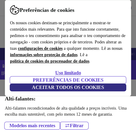
Obtenha o App
Baixar
Preferências de cookies
Use o refurbed de forma rápida e fácil
Os nossos cookies destinam-se principalmente a mostrar-te
conteúdos mais relevantes. Para que isto funcione corretamente,
pedimos o teu consentimento para analisar o teu comportamento de
navegação - com cookies próprios e de terceiros. Podes alterar as
tuas
configurações de cookies
a qualquer momento. Lê as nossas
Telemóveis
Computadores Portáteis
Tablets
Smartwatches
Acessóri
informações sobre proteção de dados
. Lê a
política de cookies do processador de dados
.
📱 Poupa 5% EXTRA em todos os iPhones – Código:
Uso limitado
IPHONEDEAL –
TC
PREFERÊNCIAS DE COOKIES
Início
Produtos
ACEITAR TODOS OS COOKIES
Áudio
Alti-falantes:
Alti-falantes recondicionados de alta qualidade a preços incríveis. Uma
escolha mais sutentável, com pelo menos 12 meses de garantia.
Modelos mais recentes
Filtrar