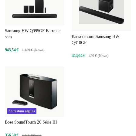
Samsung HW-Q995GF Barra de
Barra de som Samsung HW-
som
Q810GF
943,54 €
1.189 € (Novo)
444,04 €
489 € (Novo)
Só restam alguns
Bose SoundTouch 20 Série III
356,50 €
499 € (Novo)