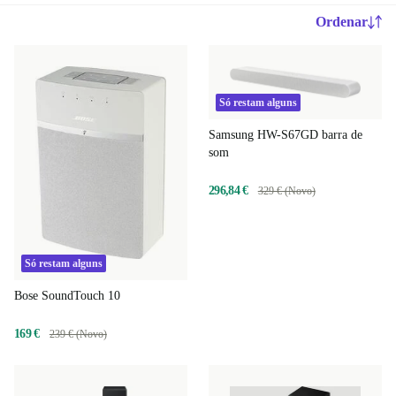
Ordenar
Só restam alguns
Samsung HW-S67GD barra de
som
296,84 €
329 € (Novo)
Só restam alguns
Bose SoundTouch 10
169 €
239 € (Novo)