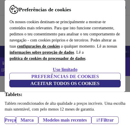
Obtenha o App
Baixar
Preferências de cookies
Use o refurbed de forma rápida e fácil
Os nossos cookies destinam-se principalmente a mostrar-te
conteúdos mais relevantes. Para que isto funcione corretamente,
pedimos o teu consentimento para analisar o teu comportamento de
navegação - com cookies próprios e de terceiros. Podes alterar as
tuas
configurações de cookies
a qualquer momento. Lê as nossas
Telemóveis
Computadores Portáteis
Tablets
Smartwatches
Acessóri
informações sobre proteção de dados
. Lê a
política de cookies do processador de dados
.
📱 Poupa 5% EXTRA em todos os iPhones – Código:
Uso limitado
IPHONEDEAL –
TC
PREFERÊNCIAS DE COOKIES
Início
Produtos
ACEITAR TODOS OS COOKIES
Tablets:
Tablets recondicionados de alta qualidade a preços incríveis. Uma escolha
mais sutentável, com pelo menos 12 meses de garantia.
Preço
Marca
Modelos mais recentes
Filtrar