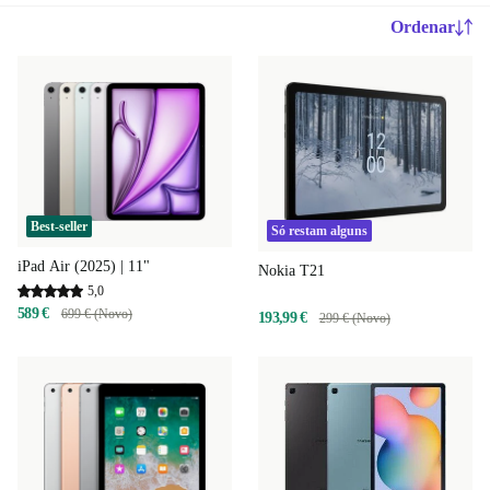
Ordenar
Best-seller
Só restam alguns
iPad Air (2025) | 11"
Nokia T21
5,0
589 €
699 € (Novo)
193,99 €
299 € (Novo)