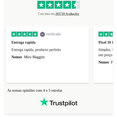
Com base em
205718 Avaliações
verificado
Entrega rapida
Pixel 10 Pr
Entrega rapida, producto perfeito
Simples, fácil, p
um preço jus
Nomes
Miro Maggini
Nomes
Fern
As nossas opiniões com 4 e 5 estrelas