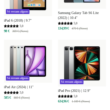
Só restam alguns
Samsung Galaxy Tab S6 Lite
(2022) | 10.4"
iPad 6 (2018) | 9.7"
5,0
5,0
134,99 €
479 € (Novo)
98 €
369 € (Novo)
Só restam alguns
Só restam alguns
iPad Air (2024) | 11"
iPad Pro (2021) | 12.9"
5,0
5,0
585 €
869 € (Novo)
634,96 €
1.109 € (Novo)