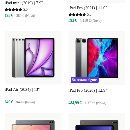
iPad mini (2019) | 7.9"
iPad Pro (2021) | 11.0"
5,0
5,0
193 €
589 € (Novo)
592 €
1.159 € (Novo)
Só restam alguns
iPad Air (2024) | 13"
iPad Pro (2020) | 12.9"
649 €
949 € (Novo)
484,99 €
1.379 € (Novo)