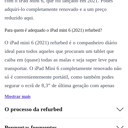
com o iPad Mini 6, que foi lançado em 2021. Podes
adquiri-lo completamente renovado e a um preço
reduzido aqui.
Para quem é adequado o iPad mini 6 (2021) refurbed?
O iPad mini 6 (2021) refurbed é o companheiro diário
ideal para todos aqueles que procuram um tablet que
caiba em (quase) todas as malas e seja super leve para
transportar. O iPad Mini 6 completamente renovado não
só é convenientemente portátil, como também podes
segurar o ecrã de 8,3” de última geração com apenas
uma mão. Ideal para quem quer usar o seu iPad para
Mostrar mais
tirar notas ou desenhar. O Apple Pencil é o complemento
O processo da refurbed
perfeito (também completamente refurbed e disponível
em refurbed a um preço reduzido). Liga-se
Perguntas frequentes