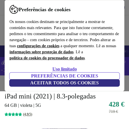
Obtenha o App
Baixar
Preferências de cookies
Use o refurbed de forma rápida e fácil
Os nossos cookies destinam-se principalmente a mostrar-te
conteúdos mais relevantes. Para que isto funcione corretamente,
pedimos o teu consentimento para analisar o teu comportamento de
navegação - com cookies próprios e de terceiros. Podes alterar as
tuas
configurações de cookies
a qualquer momento. Lê as nossas
Telemóveis
Computadores Portáteis
Tablets
Smartwatches
Acessóri
informações sobre proteção de dados
. Lê a
política de cookies do processador de dados
.
💰 Poupa MAIS -5% em MacBooks e iPads – Código: BACK5OFF
Uso limitado
-
TC
PREFERÊNCIAS DE COOKIES
Início
Produtos
ACEITAR TODOS OS COOKIES
Tablets
iPads
iPad mini (2021) | 8.3-polegadas
428 €
64 GB | violeta | 5G
719 €
(4,9/5)