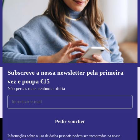
Não percas mais nenhuma oferta.
Pedir voucher
Informações sobre o uso de dados pessoais podem ser encontrados na
nossa
Política de Privacidade
.
Subscreve a nossa newsletter pela primeira
vez e poupa €15
Faz o download da app refurbed
Para iOS e Android
Não percas mais nenhuma oferta
Pedir voucher
REFURBED PORTUGAL - RETHINK NEW.
Informações sobre o uso de dados pessoais podem ser encontrados na nossa