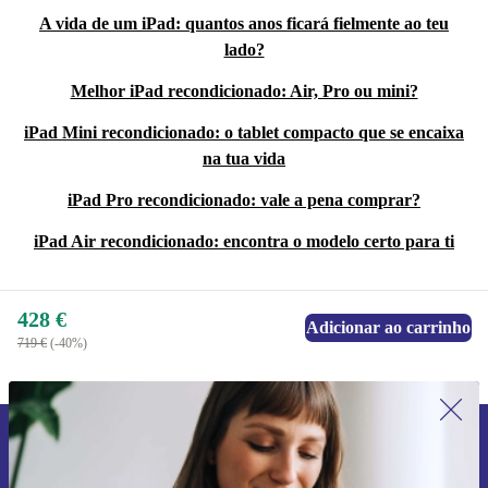
A vida de um iPad: quantos anos ficará fielmente ao teu
lado?
Melhor iPad recondicionado: Air, Pro ou mini?
iPad Mini recondicionado: o tablet compacto que se encaixa
na tua vida
iPad Pro recondicionado: vale a pena comprar?
iPad Air recondicionado: encontra o modelo certo para ti
428 €
Adicionar ao carrinho
719 €
(-40%)
Subscreve a nossa newsletter pela
primeira vez e poupa 15€!