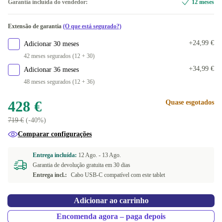
Garantia incluída do vendedor:
12 meses
Disponível noutras configurações
Extensão de garantia
(O que está segurado?)
293.0 g
+82 €
+24,99 €
Adicionar 30 meses
42 meses segurados (12 + 30)
+34,99 €
Adicionar 36 meses
48 meses segurados (12 + 36)
428 €
Quase esgotados
719 €
(-40%)
Comparar configurações
Entrega incluída:
12 Ago. -
13 Ago.
Garantia de devolução gratuita em 30 dias
Entrega incl.:
Cabo USB-C compatível com este tablet
Adicionar ao carrinho
Encomenda agora – paga depois