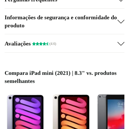
magneticamente ao iPad e carrega sem fios.
Em que cores e com quanta memória está disponível o iPad Mini
Informações de segurança e conformidade do
6 refurbed?
produto
Cores: - Cinzento espaciado - Rosa - Roxo - Luz das
estrelas
Avaliações
(4.6)
Memória: - 64 GB - 256 GB
Compara iPad mini (2021) | 8.3" vs. produtos
semelhantes