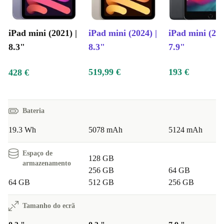
iPad mini (2021) |
iPad mini (2024) |
iPad mini (201
8.3"
8.3"
7.9"
519,99 €
193 €
428 €
Bateria
19.3 Wh
5078 mAh
5124 mAh
Espaço de
128 GB
armazenamento
256 GB
64 GB
64 GB
512 GB
256 GB
Tamanho do ecrã