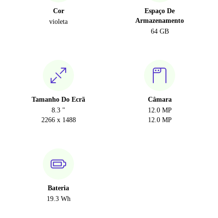
Cor
Espaço De
Armazenamento
violeta
64 GB
Tamanho Do Ecrã
Câmara
8.3 "
12.0 MP
2266 x 1488
12.0 MP
Bateria
19.3 Wh