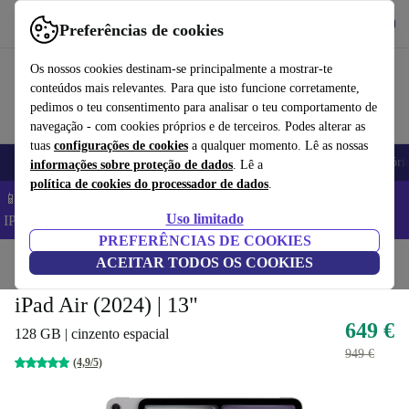
Obtenha o App
Baixar
Preferências de cookies
Use o refurbed de forma rápida e fácil
Os nossos cookies destinam-se principalmente a mostrar-te
conteúdos mais relevantes. Para que isto funcione corretamente,
pedimos o teu consentimento para analisar o teu comportamento de
navegação - com cookies próprios e de terceiros. Podes alterar as
tuas
configurações de cookies
a qualquer momento. Lê as nossas
Telemóveis
Computadores Portáteis
Tablets
Smartwatches
Acessóri
informações sobre proteção de dados
. Lê a
política de cookies do processador de dados
.
📱 Poupa 5% EXTRA em todos os iPhones – Código:
Uso limitado
IPHONEDEAL –
TC
PREFERÊNCIAS DE COOKIES
Início
Produtos
ACEITAR TODOS OS COOKIES
Tablets
iPads
iPad Air (2024) | 13"
649 €
128 GB | cinzento espacial
949 €
(4,9/5)