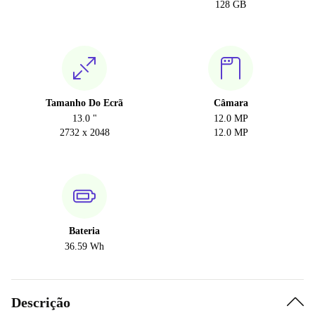
128 GB
Tamanho Do Ecrã
Câmara
13.0 "
12.0 MP
2732 x 2048
12.0 MP
Bateria
36.59 Wh
Descrição