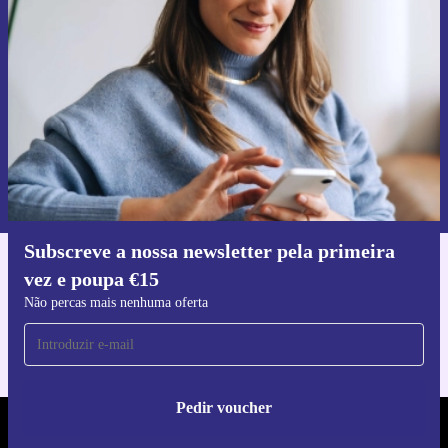
primeira vez e poupa 15€!
Não percas mais nenhuma oferta.
Pedir voucher
Informações sobre o uso de dados pessoais podem ser encontrados na
nossa
Política de Privacidade
.
Subscreve a nossa newsletter pela primeira
vez e poupa €15
Faz o download da app refurbed
Para iOS e Android
Não percas mais nenhuma oferta
Pedir voucher
REFURBED PORTUGAL - RETHINK NEW.