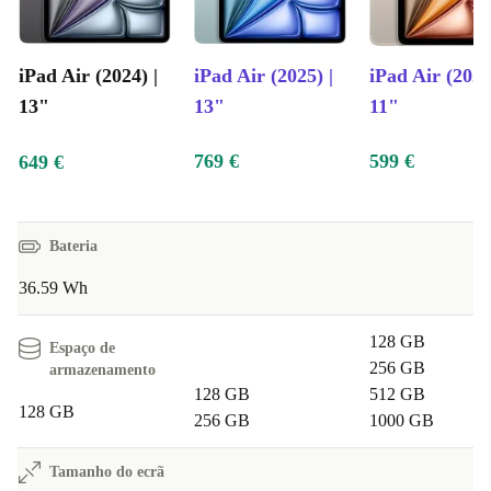
iPad Air (2024) |
iPad Air (2025) |
iPad Air (2025
13"
13"
11"
769 €
599 €
649 €
Bateria
36.59 Wh
128 GB
Espaço de
256 GB
armazenamento
128 GB
512 GB
128 GB
256 GB
1000 GB
Tamanho do ecrã