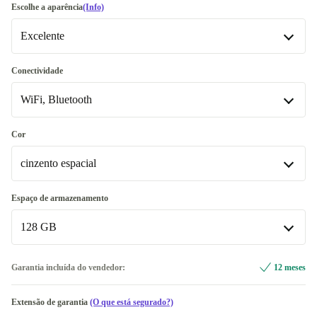
Escolhe a aparência
(Info)
Excelente
Excelente
Conectividade
WiFi, Bluetooth
Premium
+1 €
WiFi, Bluetooth
Cor
Disponível noutras configurações
cinzento espacial
WiFi, Bluetooth, Dados móveis (5G)
+130 €
cinzento espacial
Espaço de armazenamento
Disponível noutras configurações
128 GB
azul
+93,42 €
128 GB
Garantia incluída do vendedor:
12 meses
branco
+350 €
256 GB
+350 €
Extensão de garantia
(O que está segurado?)
violeta
+350 €