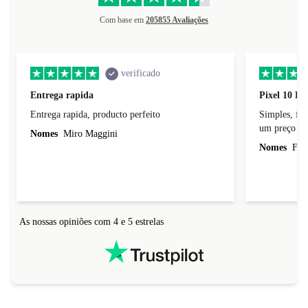
Com base em
205855 Avaliações
verificado
Entrega rapida
Pixel 10 Pr
Entrega rapida, producto perfeito
Simples, fácil, p
um preço jus
Nomes
Miro Maggini
Nomes
Fern
As nossas opiniões com 4 e 5 estrelas