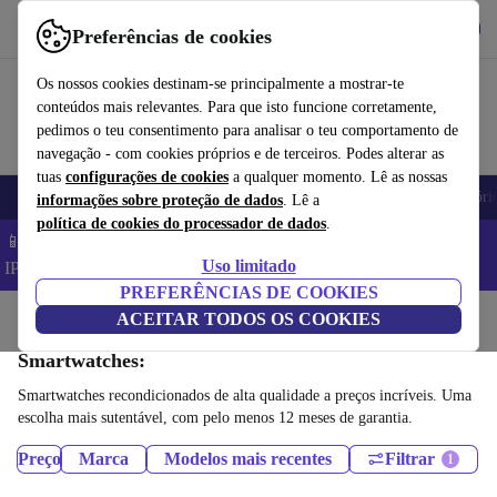
Obtenha o App
Baixar
Preferências de cookies
Use o refurbed de forma rápida e fácil
Os nossos cookies destinam-se principalmente a mostrar-te
conteúdos mais relevantes. Para que isto funcione corretamente,
pedimos o teu consentimento para analisar o teu comportamento de
navegação - com cookies próprios e de terceiros. Podes alterar as
tuas
configurações de cookies
a qualquer momento. Lê as nossas
Telemóveis
Computadores Portáteis
Tablets
Smartwatches
Acessóri
informações sobre proteção de dados
. Lê a
política de cookies do processador de dados
.
📱 Poupa 5% EXTRA em todos os iPhones – Código:
Uso limitado
IPHONEDEAL –
TC
PREFERÊNCIAS DE COOKIES
Início
Produtos
ACEITAR TODOS OS COOKIES
Smartwatches:
Smartwatches recondicionados de alta qualidade a preços incríveis. Uma
escolha mais sutentável, com pelo menos 12 meses de garantia.
Preço
Marca
Modelos mais recentes
Filtrar