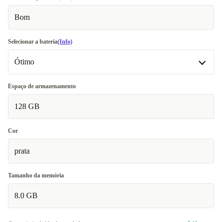
Bom
Selecionar a bateria
(Info)
Ótimo
Ótimo
Espaço de armazenamento
128 GB
Novo
+14,99 €
Cor
prata
Tamanho da memória
8.0 GB