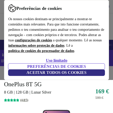
Obtenha o App
Baixar
Preferências de cookies
Use o refurbed de forma rápida e fácil
Os nossos cookies destinam-se principalmente a mostrar-te
conteúdos mais relevantes. Para que isto funcione corretamente,
pedimos o teu consentimento para analisar o teu comportamento de
navegação - com cookies próprios e de terceiros. Podes alterar as
tuas
configurações de cookies
a qualquer momento. Lê as nossas
Telemóveis
Computadores Portáteis
Tablets
Smartwatches
Acessóri
informações sobre proteção de dados
. Lê a
política de cookies do processador de dados
.
📱 Poupa 5% EXTRA em todos os iPhones – Código:
Uso limitado
IPHONEDEAL –
TC
PREFERÊNCIAS DE COOKIES
Início
Produtos
ACEITAR TODOS OS COOKIES
Telemóveis e smartphones
Telemóveis OnePlus
OnePlus 8T 5G
169 €
8 GB | 128 GB | Lunar Silver
599 €
(4,8/5)