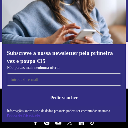
Pedir voucher
Informações sobre o uso de dados pessoais podem ser encontrados na
nossa
Política de Privacidade
.
Subscreve a nossa newsletter pela primeira
Faz o download da app refurbed
vez e poupa €15
Para iOS e Android
Não percas mais nenhuma oferta
Pedir voucher
REFURBED PORTUGAL - RETHINK NEW.
Informações sobre o uso de dados pessoais podem ser encontrados na nossa
SEGUE-NOS
Política de Privacidade