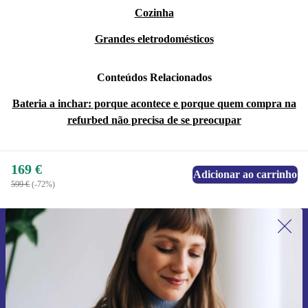
Cozinha
Grandes eletrodomésticos
Conteúdos Relacionados
Bateria a inchar: porque acontece e porque quem compra na
refurbed não precisa de se preocupar
169 €
Adicionar ao carrinho
599 €
(-72%)
Subscreve a nossa newsletter pela
primeira vez e poupa 15€!
Não percas mais nenhuma oferta.