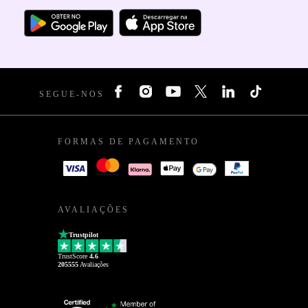
SEGUE-NOS
FORMAS DE PAGAMENTO
AVALIAÇÕES
Trustpilot
TrustScore
4.6
205555
Avaliações