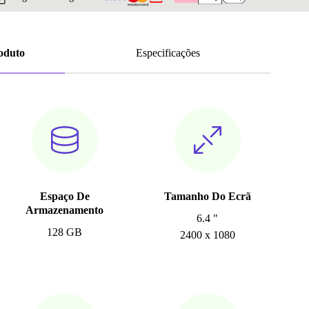
roduto
Especificações
Espaço De
Tamanho Do Ecrã
Armazenamento
6.4 "
128 GB
2400 x 1080