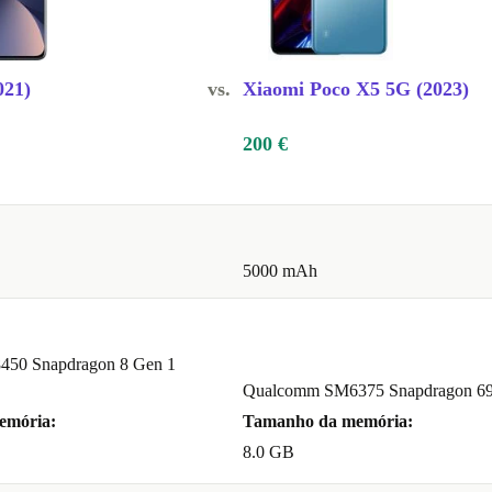
021)
vs.
Xiaomi Poco X5 5G (2023)
200 €
5000 mAh
50 Snapdragon 8 Gen 1
Qualcomm SM6375 Snapdragon 69
emória:
Tamanho da memória:
8.0 GB