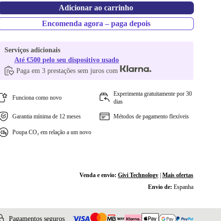
Adicionar ao carrinho
Encomenda agora – paga depois
Serviços adicionais
Até €500 pelo seu dispositivo usado
Paga em 3 prestações sem juros com
Experimenta gratuitamente por 30
Funciona como novo
dias
Garantia mínima de 12 meses
Métodos de pagamento flexíveis
Poupa CO₂ em relação a um novo
Venda e envio:
Givi Technology
|
Mais ofertas
Envio de:
Espanha
Pagamentos seguros