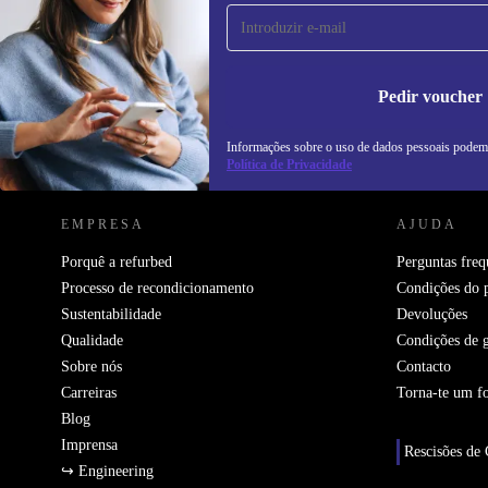
primeira vez e poupa 15€!
Não percas mais nenhuma oferta.
In
na
Pedir voucher
Informações sobre o uso de dados pessoais podem
REFURBED PORTUGAL - RETHINK NEW.
Política de Privacidade
EMPRESA
AJUDA
Porquê a refurbed
Perguntas freq
Processo de recondicionamento
Condições do 
Sustentabilidade
Devoluções
Qualidade
Condições de g
Sobre nós
Contacto
Carreiras
Torna-te um f
Blog
Imprensa
Rescisões de 
↪ Engineering