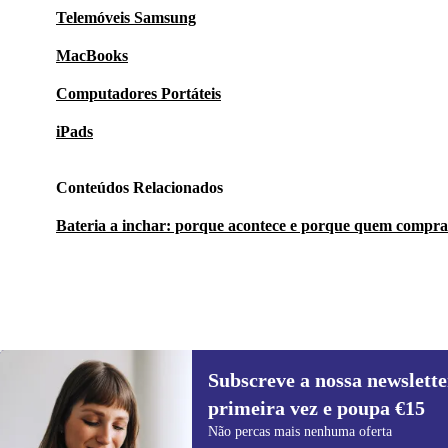
Telemóveis Samsung
MacBooks
Computadores Portáteis
iPads
Conteúdos Relacionados
Bateria a inchar: porque acontece e porque quem compra
Subscreve a nossa newslette
145,99 €
459 €
(-68%)
primeira vez e poupa €15
Subscreve a nossa newsletter pela
Não percas mais nenhuma oferta