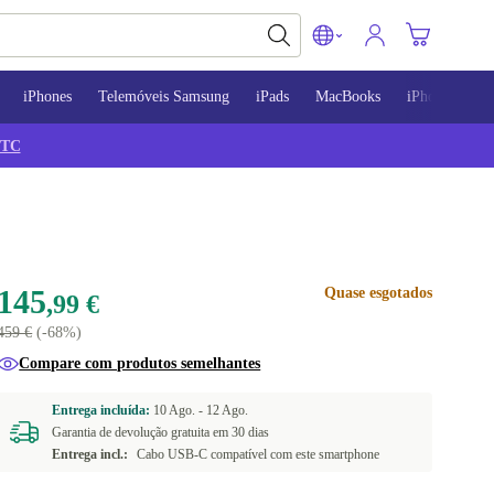
iPhones
Telemóveis Samsung
iPads
MacBooks
iPhone 13
TC
145
Quase esgotados
,99 €
459 €
(-68%)
Compare com produtos semelhantes
Entrega incluída:
10 Ago. -
12 Ago.
Garantia de devolução gratuita em 30 dias
Entrega incl.:
Cabo USB-C compatível com este smartphone