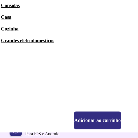
Consolas
Casa
Cozinha
Grandes eletrodomésticos
Adicionar ao carrinho
Faz o download da app refurbed
Para iOS e Android