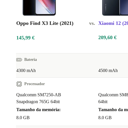
Oppo Find X3 Lite (2021)
vs.
Xiaomi 12 (2
209,60 €
145,99 €
Bateria
4300 mAh
4500 mAh
Processador
Qualcomm SM7250-AB
Qualcomm SM84
Snapdragon 765G 64bit
64bit
Tamanho da memória:
Tamanho da m
8.0 GB
8.0 GB