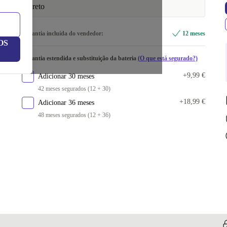
preto
Garantia incluída do vendedor:
12 meses
OS
Garantia estendida e substituição da bateria
(O que está segurado?)
+9,99 €
Adicionar 30 meses
42 meses segurados (12 + 30)
+18,99 €
Adicionar 36 meses
48 meses segurados (12 + 36)