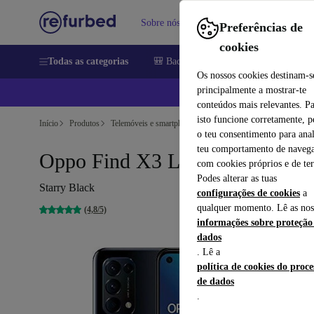
Sobre nós
Vender
Ajuda
Preferências de
cookies
Todas as categorias
🎒 Back to school
Telemóveis
Comp
Os nossos cookies destinam-s
principalmente a mostrar-te
📱
conteúdos mais relevantes. P
isto funcione corretamente, 
Início
Produtos
Telemóveis e smartphones
Telemóveis Oppo
o teu consentimento para anal
teu comportamento de navega
Oppo Find X3 Lite
com cookies próprios e de ter
Podes alterar as tuas
Starry Black
configurações de cookies
a
qualquer momento. Lê as nos
(4,8/5)
informações sobre proteção
dados
. Lê a
política de cookies do proc
de dados
.