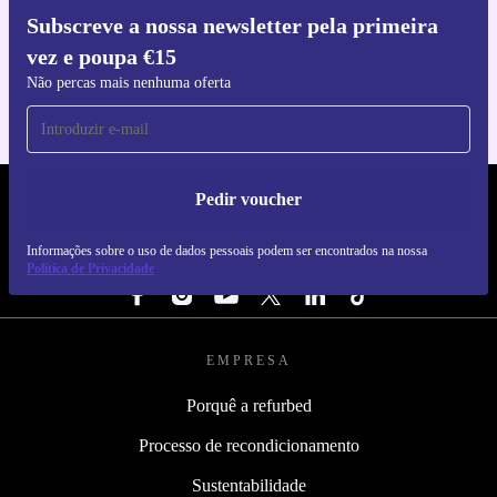
Subscreve a nossa newsletter pela primeira
Faz o download da app refurbed
vez e poupa €15
Para iOS e Android
Não percas mais nenhuma oferta
Pedir voucher
REFURBED PORTUGAL - RETHINK NEW.
Informações sobre o uso de dados pessoais podem ser encontrados na nossa
SEGUE-NOS
Política de Privacidade
EMPRESA
Porquê a refurbed
Processo de recondicionamento
Sustentabilidade