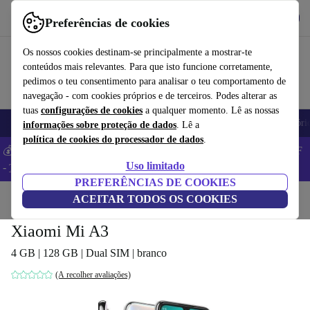
Obtenha o App
Baixar
Preferências de cookies
Use o refurbed de forma rápida e fácil
Os nossos cookies destinam-se principalmente a mostrar-te
conteúdos mais relevantes. Para que isto funcione corretamente,
pedimos o teu consentimento para analisar o teu comportamento de
navegação - com cookies próprios e de terceiros. Podes alterar as
tuas
configurações de cookies
a qualquer momento. Lê as nossas
Telemóveis
Computadores Portáteis
Tablets
Smartwatches
Acessóri
informações sobre proteção de dados
. Lê a
política de cookies do processador de dados
.
💰 Poupa MAIS -5% em MacBooks e iPads – Código: BACK5OFF
Uso limitado
-
TC
PREFERÊNCIAS DE COOKIES
Início
Produtos
ACEITAR TODOS OS COOKIES
Telemóveis e smartphones
Telemóveis xiaomi
Xiaomi Mi A3
4 GB | 128 GB | Dual SIM | branco
(A recolher avaliações)