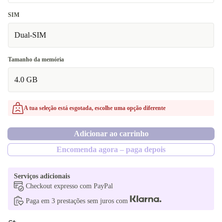
64 GB
branco
SIM
Disponível noutras configurações
Dual-SIM
cinzento
Tamanho da memória
4.0 GB
A tua seleção está esgotada, escolhe uma opção diferente
Adicionar ao carrinho
Encomenda agora – paga depois
Serviços adicionais
Checkout expresso com PayPal
Paga em 3 prestações sem juros com