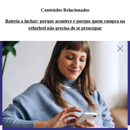
Conteúdos Relacionados
Bateria a inchar: porque acontece e porque quem compra na
refurbed não precisa de se preocupar
Subscreve a nossa newsletter pela
primeira vez e poupa 15€!
Não percas mais nenhuma oferta.
Pedir voucher
Informações sobre o uso de dados pessoais podem ser encontrados na
nossa
Política de Privacidade
.