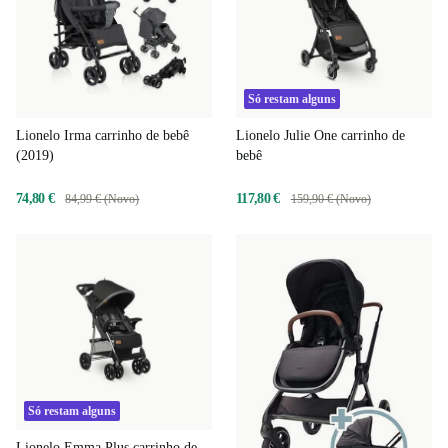
Só restam alguns
Lionelo Irma carrinho de bebê
Lionelo Julie One carrinho de
(2019)
bebê
74,80 €
117,80 €
84,99 € (Novo)
159,90 € (Novo)
Só restam alguns
Lionelo Emma Plus carrinho de