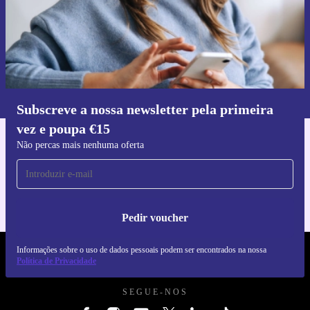
Pedir voucher
Informações sobre o uso de dados pessoais podem ser encontrados na
nossa
Política de Privacidade
.
Subscreve a nossa newsletter pela primeira
vez e poupa €15
Não percas mais nenhuma oferta
Faz o download da app refurbed
Para iOS e Android
Pedir voucher
Informações sobre o uso de dados pessoais podem ser encontrados na nossa
REFURBED PORTUGAL - RETHINK NEW.
Política de Privacidade
SEGUE-NOS