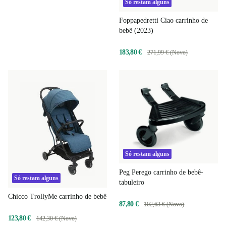
Só restam alguns
Foppapedretti Ciao carrinho de
bebê (2023)
183,80 €
271,99 € (Novo)
Só restam alguns
Peg Perego carrinho de bebê-
Só restam alguns
tabuleiro
Chicco TrollyMe carrinho de bebê
87,80 €
102,63 € (Novo)
123,80 €
142,30 € (Novo)