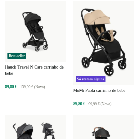
Best-seller
Hauck Travel N Care carrinho de
bebê
Só restam alguns
89,80 €
139,99 € (Novo)
MoMi Paola carrinho de bebê
85,80 €
99,99 € (Novo)