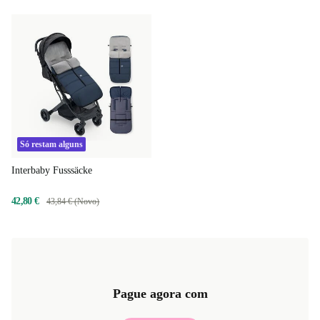
Só restam alguns
Interbaby Fusssäcke
42,80 €
43,84 € (Novo)
Pague agora com