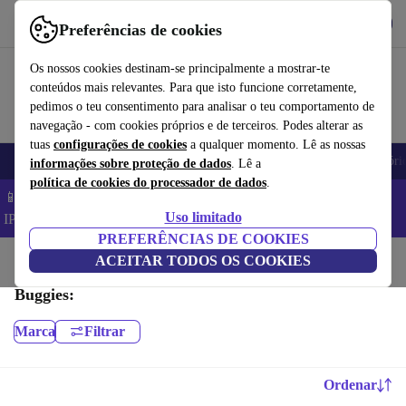
Obtenha o App
Baixar
Preferências de cookies
Use o refurbed de forma rápida e fácil
Os nossos cookies destinam-se principalmente a mostrar-te
conteúdos mais relevantes. Para que isto funcione corretamente,
pedimos o teu consentimento para analisar o teu comportamento de
navegação - com cookies próprios e de terceiros. Podes alterar as
tuas
configurações de cookies
a qualquer momento. Lê as nossas
Telemóveis
Computadores Portáteis
Tablets
Smartwatches
Acessóri
informações sobre proteção de dados
. Lê a
política de cookies do processador de dados
.
📱 Poupa 5% EXTRA em todos os iPhones – Código:
Uso limitado
IPHONEDEAL –
TC
PREFERÊNCIAS DE COOKIES
Início
Bebés e crianças
ACEITAR TODOS OS COOKIES
Carrinhos de bebé & Buggies
Buggies:
Marca
Filtrar
Ordenar