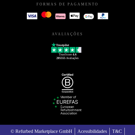
FORMAS DE PAGAMENTO
AVALIAÇÕES
Trustpilot
TrustScore
4.6
205555
Avaliações
© Refurbed Marketplace GmbH
Acessibilidades
T&C