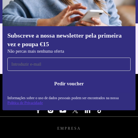
Informações sobre o uso de dados pessoais podem ser encontrados na
nossa
Política de Privacidade
.
Subscreve a nossa newsletter pela primeira
Faz o download da app refurbed
vez e poupa €15
Para iOS e Android
Não percas mais nenhuma oferta
Pedir voucher
REFURBED PORTUGAL - RETHINK NEW.
Informações sobre o uso de dados pessoais podem ser encontrados na nossa
SEGUE-NOS
Política de Privacidade
EMPRESA