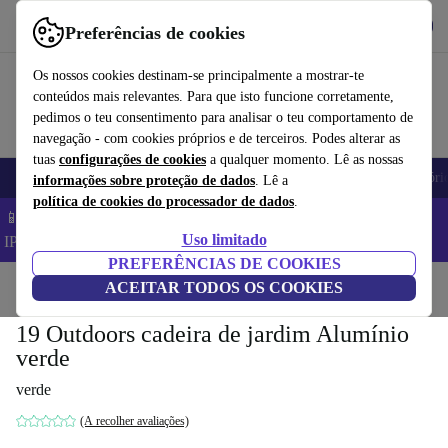
Obtenha o App
Baixar
Preferências de cookies
Use o refurbed de forma rápida e fácil
Os nossos cookies destinam-se principalmente a mostrar-te
conteúdos mais relevantes. Para que isto funcione corretamente,
pedimos o teu consentimento para analisar o teu comportamento de
navegação - com cookies próprios e de terceiros. Podes alterar as
tuas
configurações de cookies
a qualquer momento. Lê as nossas
Telemóveis
Computadores Portáteis
Tablets
Smartwatches
Acessóri
informações sobre proteção de dados
. Lê a
política de cookies do processador de dados
.
📱 Poupa 5% EXTRA em todos os iPhones – Código:
Uso limitado
IPHONEDEAL –
TC
PREFERÊNCIAS DE COOKIES
Início
Produtos
ACEITAR TODOS OS COOKIES
Casa
Móveis
19 Outdoors cadeira de jardim Alumínio
verde
verde
(A recolher avaliações)