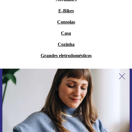
E-Bikes
Consolas
Casa
Cozinha
Grandes eletrodomésticos
Subscreve a nossa newsletter pela
primeira vez e poupa 15€!
Não percas mais nenhuma oferta.
Pedir voucher