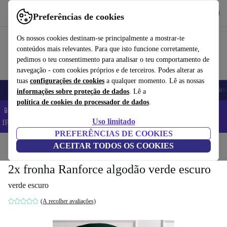
Obtenha o App
Baixar
Preferências de cookies
Use o refurbed de forma rápida e fácil
Os nossos cookies destinam-se principalmente a mostrar-te
conteúdos mais relevantes. Para que isto funcione corretamente,
pedimos o teu consentimento para analisar o teu comportamento de
navegação - com cookies próprios e de terceiros. Podes alterar as
tuas
configurações de cookies
a qualquer momento. Lê as nossas
Telemóveis
Computadores Portáteis
Tablets
Smartwatches
Acessóri
informações sobre proteção de dados
. Lê a
política de cookies do processador de dados
.
📱 Poupa 5% EXTRA em todos os iPhones – Código:
Uso limitado
IPHONEDEAL –
TC
PREFERÊNCIAS DE COOKIES
Início
Produtos
ACEITAR TODOS OS COOKIES
Casa
Móveis
2x fronha Ranforce algodão verde escuro
verde escuro
(A recolher avaliações)