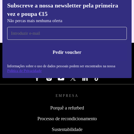
Subscreve a nossa newsletter pela primeira
Faz o download da app refurbed
vez e poupa €15
Para iOS e Android
Não percas mais nenhuma oferta
Pedir voucher
REFURBED PORTUGAL - RETHINK NEW.
Informações sobre o uso de dados pessoais podem ser encontrados na nossa
SEGUE-NOS
Política de Privacidade
EMPRESA
Porquê a refurbed
Processo de recondicionamento
Sustentabilidade