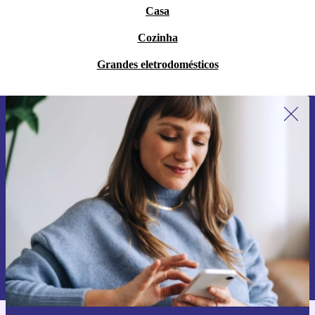
Casa
Cozinha
Grandes eletrodomésticos
Subscreve a nossa newsletter pela
primeira vez e poupa 15€!
Não percas mais nenhuma oferta.
Pedir voucher
Informações sobre o uso de dados pessoais podem ser encontrados na
nossa
Política de Privacidade
.