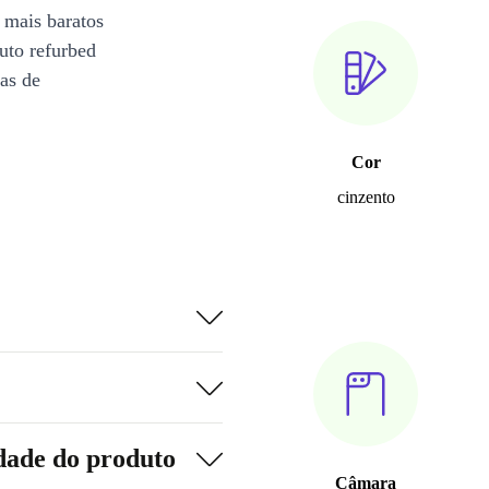
 mais baratos
uto refurbed
ias de
Cor
cinzento
dade do produto
Câmara