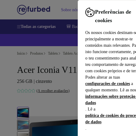
Sobre nós
Vender
Ajuda
Preferências de
cookies
Todas as categorias
🎒 Back to school
Telemóveis
Comp
Os nossos cookies destinam-s
principalmente a mostrar-te
📱
conteúdos mais relevantes. P
isto funcione corretamente, 
Início
Produtos
Tablets
Tablets Acer
o teu consentimento para anal
teu comportamento de navega
Acer Iconia V11 | 11-polegadas
com cookies próprios e de ter
Podes alterar as tuas
256 GB | cinzento
configurações de cookies
a
qualquer momento. Lê as nos
(A recolher avaliações)
informações sobre proteção
dados
. Lê a
política de cookies do proc
de dados
.