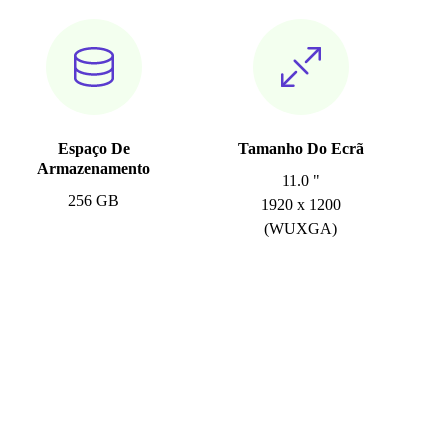
Espaço De
Tamanho Do Ecrã
Armazenamento
11.0 "
256 GB
1920 x 1200
(WUXGA)