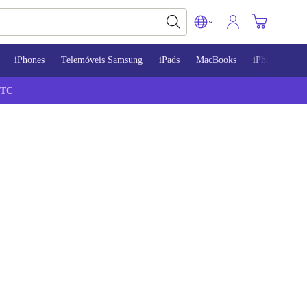
iPhones
Telemóveis Samsung
iPads
MacBooks
iPhone 13
TC