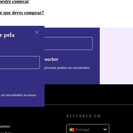
mestre começar
do que deves comprar?
r pela
Pedir voucher
formações sobre o uso de dados pessoais podem ser encontrados
 nossa
Política de Privacidade
.
 ser encontrados na nossa
REFURBED EM
uentes
Portugal