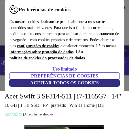
Obtenha o App
Baixar
Preferências de cookies
Use o refurbed de forma rápida e fácil
Os nossos cookies destinam-se principalmente a mostrar-te
conteúdos mais relevantes. Para que isto funcione corretamente,
pedimos o teu consentimento para analisar o teu comportamento de
navegação - com cookies próprios e de terceiros. Podes alterar as
tuas
configurações de cookies
a qualquer momento. Lê as nossas
Telemóveis
Computadores Portáteis
Tablets
Smartwatches
Acessóri
informações sobre proteção de dados
. Lê a
política de cookies do processador de dados
.
💰 Poupa MAIS -5% em MacBooks e iPads – Código: BACK5OFF
Uso limitado
-
TC
PREFERÊNCIAS DE COOKIES
Início
Produtos
ACEITAR TODOS OS COOKIES
Computadores portáteis
Computadores portáteis Acer
Acer Swift 3 SF314-511 | i7-1165G7 | 14"
16 GB | 1 TB SSD | FP | prateado | Win 11 Home | DE
(A recolher avaliações)