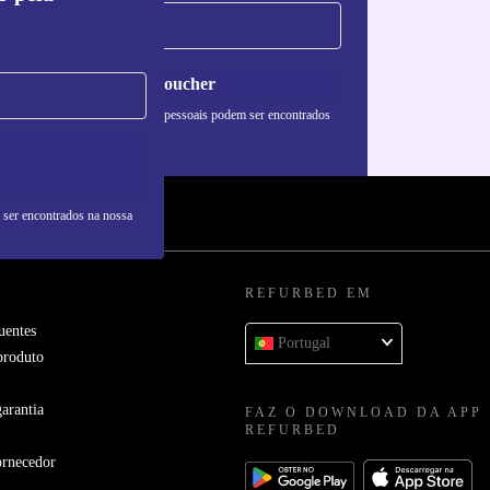
Pedir voucher
formações sobre o uso de dados pessoais podem ser encontrados
 nossa
Política de Privacidade
.
 ser encontrados na nossa
REFURBED EM
uentes
Portugal
produto
arantia
FAZ O DOWNLOAD DA APP
REFURBED
ornecedor