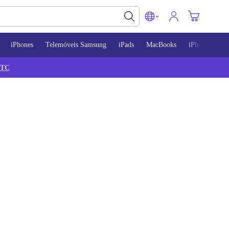
iPhones
Telemóveis Samsung
iPads
MacBooks
iPhone 13
TC