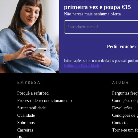
primeira vez e poupa €15
Subscreve a nossa newsletter pela
Não percas mais nenhuma oferta
primeira vez e poupa 15€!
Não percas mais nenhuma oferta.
In
na
Pedir voucher
Informações sobre o uso de dados pessoais podem
REFURBED PORTUGAL - RETHINK NEW.
Política de Privacidade
EMPRESA
AJUDA
Porquê a refurbed
Perguntas freq
Processo de recondicionamento
Condições do 
Sustentabilidade
Devoluções
Qualidade
Condições de g
Sobre nós
Contacto
Carreiras
Torna-te um f
Blog