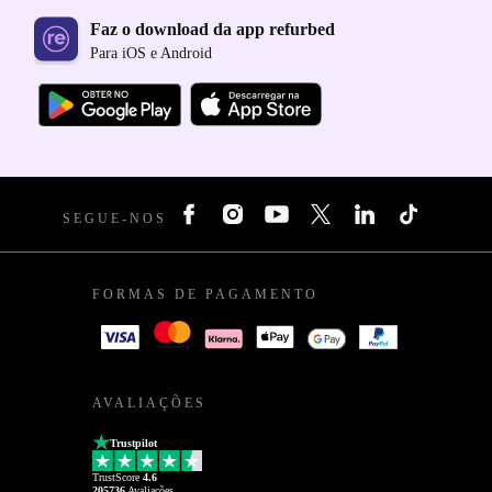
Faz o download da app refurbed
Para iOS e Android
SEGUE-NOS
FORMAS DE PAGAMENTO
AVALIAÇÕES
Trustpilot
TrustScore
4.6
205736
Avaliações