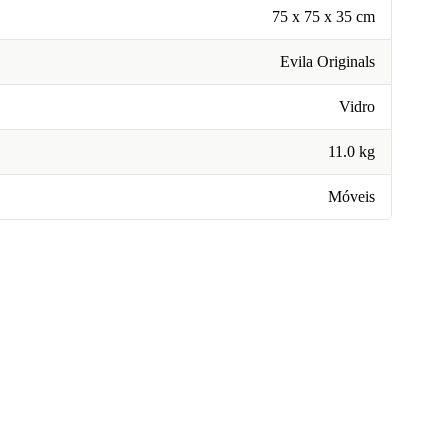
75 x 75 x 35 cm
Evila Originals
Vidro
11.0 kg
Móveis