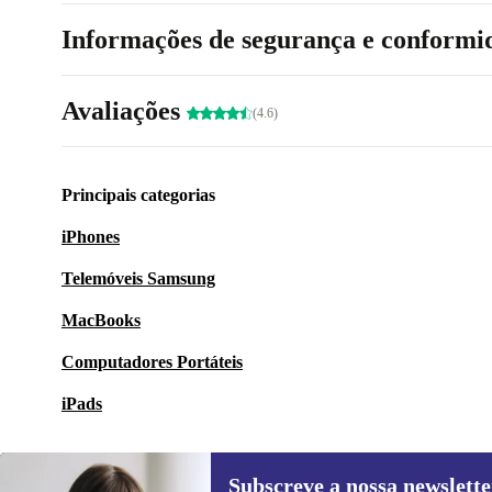
Informações de segurança e conformi
Avaliações
(4.6)
Principais categorias
iPhones
Telemóveis Samsung
MacBooks
Computadores Portáteis
iPads
Subscreve a nossa newslette