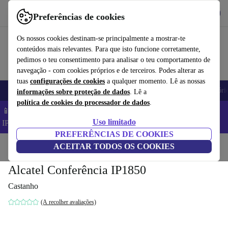
Obtenha o App
Baixar
Preferências de cookies
Use o refurbed de forma rápida e fácil
Os nossos cookies destinam-se principalmente a mostrar-te
conteúdos mais relevantes. Para que isto funcione corretamente,
pedimos o teu consentimento para analisar o teu comportamento de
navegação - com cookies próprios e de terceiros. Podes alterar as
tuas
configurações de cookies
a qualquer momento. Lê as nossas
Telemóveis
Computadores Portáteis
Tablets
Smartwatches
Acessóri
informações sobre proteção de dados
. Lê a
política de cookies do processador de dados
.
📱 Poupa 5% EXTRA em todos os iPhones – Código:
Uso limitado
IPHONEDEAL –
TC
PREFERÊNCIAS DE COOKIES
Início
Produtos
ACEITAR TODOS OS COOKIES
Acessórios
Acessórios para telemóveis e smartphones
Alcatel Conferência IP1850
Castanho
(A recolher avaliações)