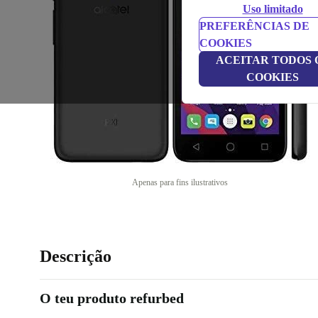
Uso limitado
PREFERÊNCIAS DE
COOKIES
ACEITAR TODOS 
COOKIES
Apenas para fins ilustrativos
Descrição
O teu produto refurbed