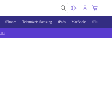
iPhones
Telemóveis Samsung
iPads
MacBooks
iPhone 13
TC