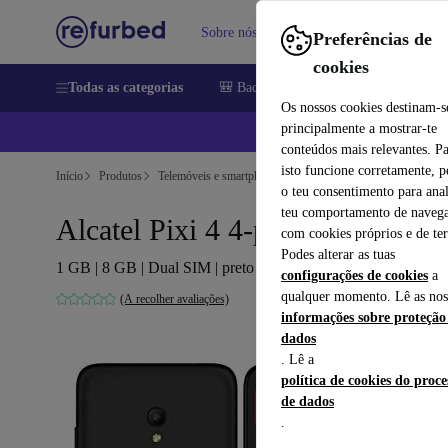
Sobre nós
Vender
Ajuda
Preferências de
cookies
Todas as categorias
🎒 Back to school
Telemóveis
Comp
Os nossos cookies destinam-s
principalmente a mostrar-te
📱
conteúdos mais relevantes. P
isto funcione corretamente, 
Início
Produtos
Telemóveis e smartphones
Telemóveis Alcatel
o teu consentimento para anal
teu comportamento de navega
Alcatel Pixi 4 4-polegadas
com cookies próprios e de ter
Podes alterar as tuas
1 GB | 8 GB | Dual SIM | preto
configurações de cookies
a
qualquer momento. Lê as nos
(A recolher avaliações)
informações sobre proteção
dados
. Lê a
política de cookies do proc
de dados
.