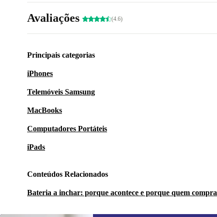
Avaliações
(4.6)
Principais categorias
iPhones
Telemóveis Samsung
MacBooks
Computadores Portáteis
iPads
Conteúdos Relacionados
Bateria a inchar: porque acontece e porque quem compra