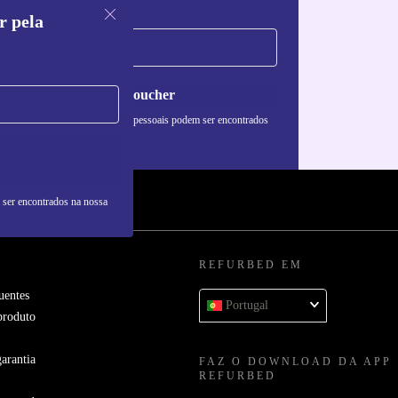
r pela
Pedir voucher
formações sobre o uso de dados pessoais podem ser encontrados
 nossa
Política de Privacidade
.
 ser encontrados na nossa
REFURBED EM
uentes
Portugal
produto
arantia
FAZ O DOWNLOAD DA APP
REFURBED