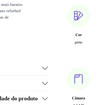
 mais baratos
uto refurbed
ias de
Cor
preto
dade do produto
Câmara