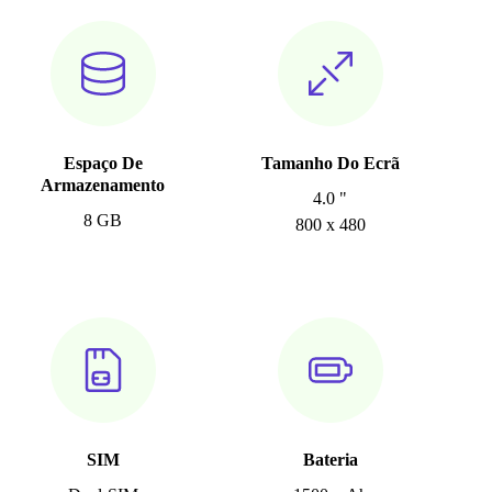
Espaço De
Tamanho Do Ecrã
Armazenamento
4.0 "
8 GB
800 x 480
SIM
Bateria