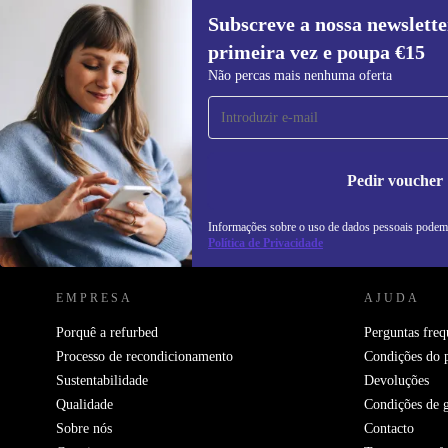
Subscreve a nossa newslette
primeira vez e poupa €15
Subscreve a nossa newsletter pela
Não percas mais nenhuma oferta
primeira vez e poupa 15€!
Não percas mais nenhuma oferta.
In
na
Pedir voucher
Informações sobre o uso de dados pessoais podem
REFURBED PORTUGAL - RETHINK NEW.
Política de Privacidade
EMPRESA
AJUDA
Porquê a refurbed
Perguntas freq
Processo de recondicionamento
Condições do 
Sustentabilidade
Devoluções
Qualidade
Condições de g
Sobre nós
Contacto