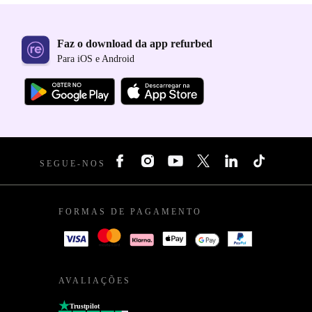
Faz o download da app refurbed
Para iOS e Android
SEGUE-NOS
FORMAS DE PAGAMENTO
AVALIAÇÕES
Trustpilot