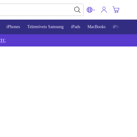
iPhones
Telemóveis Samsung
iPads
MacBooks
iPhone 13
TC