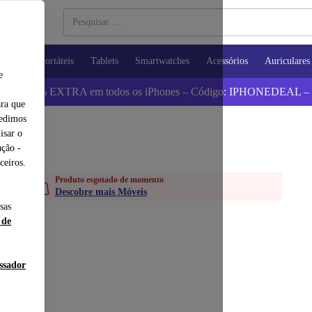
utadores Portáteis
Tablets
Smartwatches
Acessórios
Auriculares
e
 Poupa 5% EXTRA em todos os iPhones – Código: IPHONEDEAL –
ara que
pedimos
isar o
ção -
ceiros.
Produto esgotado de momento
Descobre mais Móveis
sas
 de
essador