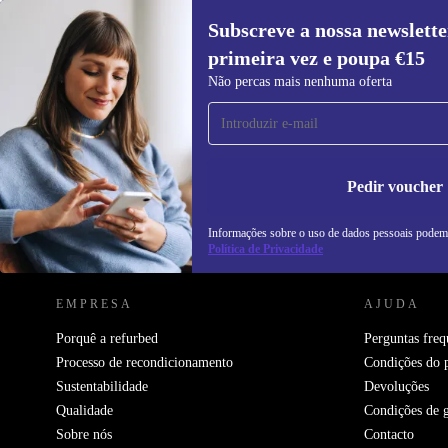
Subscreve a nossa newslette
primeira vez e poupa €15
Subscreve a nossa newsletter pela
Não percas mais nenhuma oferta
primeira vez e poupa 15€!
Não percas mais nenhuma oferta.
In
na
Pedir voucher
Informações sobre o uso de dados pessoais podem
REFURBED PORTUGAL - RETHINK NEW.
Política de Privacidade
EMPRESA
AJUDA
Porquê a refurbed
Perguntas freq
Processo de recondicionamento
Condições do 
Sustentabilidade
Devoluções
Qualidade
Condições de g
Sobre nós
Contacto