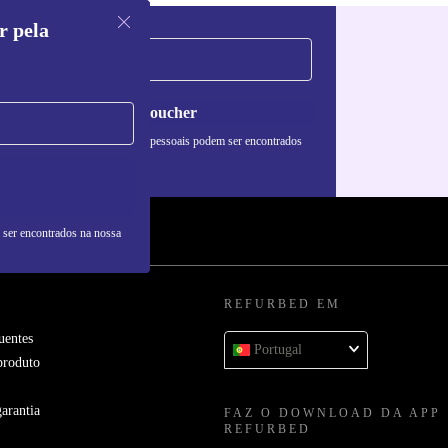
r pela
Pedir voucher
formações sobre o uso de dados pessoais podem ser encontrados
 nossa
Política de Privacidade
.
 ser encontrados na nossa
REFURBED EM
uentes
Portugal
produto
arantia
FAZ O DOWNLOAD DA APP
REFURBED