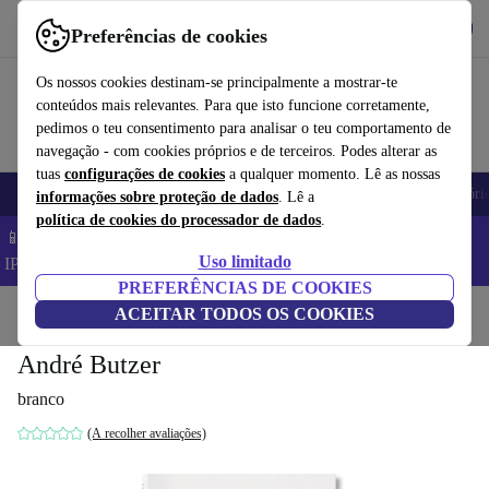
Obtenha o App
Baixar
Preferências de cookies
Use o refurbed de forma rápida e fácil
Os nossos cookies destinam-se principalmente a mostrar-te
conteúdos mais relevantes. Para que isto funcione corretamente,
pedimos o teu consentimento para analisar o teu comportamento de
navegação - com cookies próprios e de terceiros. Podes alterar as
tuas
configurações de cookies
a qualquer momento. Lê as nossas
Telemóveis
Computadores Portáteis
Tablets
Smartwatches
Acessóri
informações sobre proteção de dados
. Lê a
política de cookies do processador de dados
.
📱 Poupa 5% EXTRA em todos os iPhones – Código:
Uso limitado
IPHONEDEAL –
TC
PREFERÊNCIAS DE COOKIES
Início
Produtos
ACEITAR TODOS OS COOKIES
Casa
Móveis
André Butzer
branco
(A recolher avaliações)