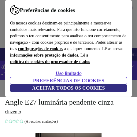
Obtenha o App
Baixar
Preferências de cookies
Use o refurbed de forma rápida e fácil
Os nossos cookies destinam-se principalmente a mostrar-te
conteúdos mais relevantes. Para que isto funcione corretamente,
pedimos o teu consentimento para analisar o teu comportamento de
navegação - com cookies próprios e de terceiros. Podes alterar as
tuas
configurações de cookies
a qualquer momento. Lê as nossas
Telemóveis
Computadores Portáteis
Tablets
Smartwatches
Acessóri
informações sobre proteção de dados
. Lê a
política de cookies do processador de dados
.
💰 Poupa MAIS -5% em MacBooks e iPads – Código: BACK5OFF
Uso limitado
-
TC
PREFERÊNCIAS DE COOKIES
Início
Produtos
ACEITAR TODOS OS COOKIES
Casa
Móveis
Angle E27 luminária pendente cinza
cinzento
(A recolher avaliações)