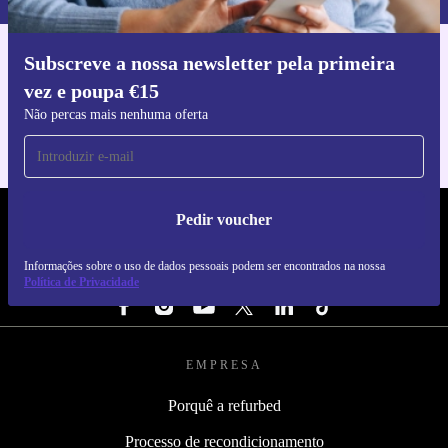
Subscreve a nossa newsletter pela primeira
Faz o download da app refurbed
vez e poupa €15
Para iOS e Android
Não percas mais nenhuma oferta
Pedir voucher
REFURBED PORTUGAL - RETHINK NEW.
Informações sobre o uso de dados pessoais podem ser encontrados na nossa
SEGUE-NOS
Política de Privacidade
EMPRESA
Porquê a refurbed
Processo de recondicionamento