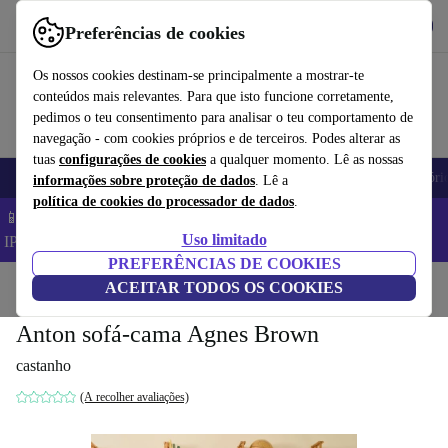
Obtenha o App
Baixar
Preferências de cookies
Use o refurbed de forma rápida e fácil
Os nossos cookies destinam-se principalmente a mostrar-te
conteúdos mais relevantes. Para que isto funcione corretamente,
pedimos o teu consentimento para analisar o teu comportamento de
navegação - com cookies próprios e de terceiros. Podes alterar as
tuas
configurações de cookies
a qualquer momento. Lê as nossas
Telemóveis
Computadores Portáteis
Tablets
Smartwatches
Acessóri
informações sobre proteção de dados
. Lê a
política de cookies do processador de dados
.
📱 Poupa 5% EXTRA em todos os iPhones – Código:
Uso limitado
IPHONEDEAL –
TC
PREFERÊNCIAS DE COOKIES
Início
Produtos
ACEITAR TODOS OS COOKIES
Casa
Móveis
Anton sofá-cama Agnes Brown
castanho
(A recolher avaliações)