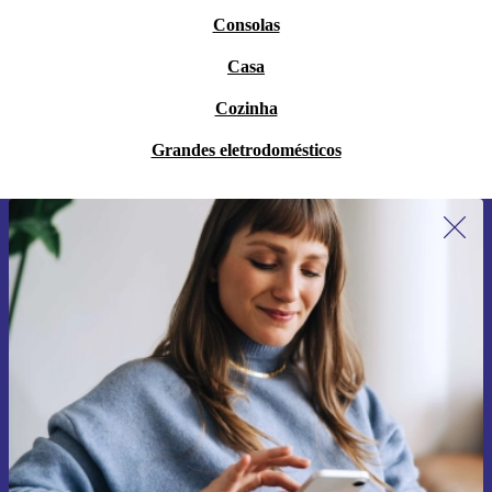
Consolas
Casa
Cozinha
Grandes eletrodomésticos
Subscreve a nossa newsletter pela
primeira vez e poupa 15€!
Não percas mais nenhuma oferta.
Pedir voucher
Informações sobre o uso de dados pessoais podem ser encontrados na
nossa
Política de Privacidade
.