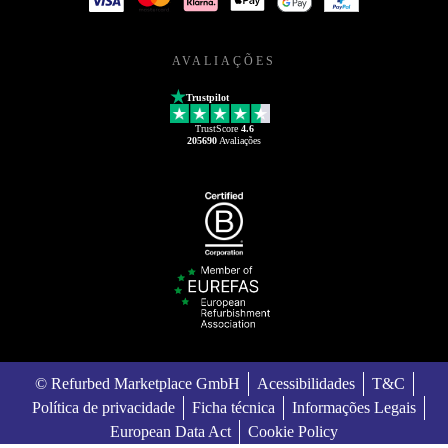
AVALIAÇÕES
Trustpilot
TrustScore
4.6
205690
Avaliações
© Refurbed Marketplace GmbH
Acessibilidades
T&C
Política de privacidade
Ficha técnica
Informações Legais
European Data Act
Cookie Policy