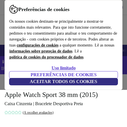
Obtenha o App
Baixar
Preferências de cookies
Use o refurbed de forma rápida e fácil
Os nossos cookies destinam-se principalmente a mostrar-te
conteúdos mais relevantes. Para que isto funcione corretamente,
pedimos o teu consentimento para analisar o teu comportamento de
navegação - com cookies próprios e de terceiros. Podes alterar as
tuas
configurações de cookies
a qualquer momento. Lê as nossas
Telemóveis
Computadores Portáteis
Tablets
Smartwatches
Acessóri
informações sobre proteção de dados
. Lê a
política de cookies do processador de dados
.
📱 Poupa 5% EXTRA em todos os iPhones – Código:
Uso limitado
IPHONEDEAL –
TC
PREFERÊNCIAS DE COOKIES
Início
Produtos
ACEITAR TODOS OS COOKIES
Smartwatches
Relógios da Apple
Apple Watch Sport 38 mm (2015)
Caixa Cinzenta | Bracelete Desportiva Preta
(A recolher avaliações)