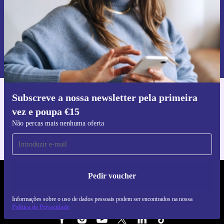
Pedir voucher
Informações sobre o uso de dados pessoais podem ser encontrados na
nossa
Política de Privacidade
.
Subscreve a nossa newsletter pela primeira
Faz o download da app refurbed
vez e poupa €15
Para iOS e Android
Não percas mais nenhuma oferta
Pedir voucher
REFURBED PORTUGAL - RETHINK NEW.
Informações sobre o uso de dados pessoais podem ser encontrados na nossa
SEGUE-NOS
Política de Privacidade