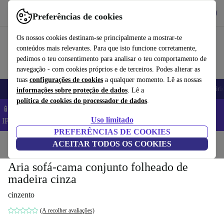
Obtenha o App
Baixar
Preferências de cookies
Use o refurbed de forma rápida e fácil
Os nossos cookies destinam-se principalmente a mostrar-te
conteúdos mais relevantes. Para que isto funcione corretamente,
pedimos o teu consentimento para analisar o teu comportamento de
navegação - com cookies próprios e de terceiros. Podes alterar as
tuas
configurações de cookies
a qualquer momento. Lê as nossas
Telemóveis
Computadores Portáteis
Tablets
Smartwatches
Acessóri
informações sobre proteção de dados
. Lê a
política de cookies do processador de dados
.
📱 Poupa 5% EXTRA em todos os iPhones – Código:
Uso limitado
IPHONEDEAL –
TC
PREFERÊNCIAS DE COOKIES
Início
Produtos
ACEITAR TODOS OS COOKIES
Casa
Móveis
Aria sofá-cama conjunto folheado de
madeira cinza
cinzento
(A recolher avaliações)