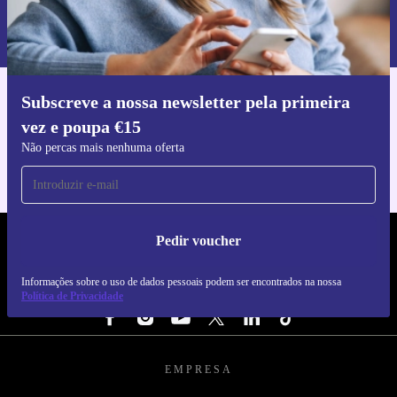
Informações sobre o uso de dados pessoais podem ser encontrados na
nossa
Política de Privacidade
.
Subscreve a nossa newsletter pela primeira
Faz o download da app refurbed
vez e poupa €15
Para iOS e Android
Não percas mais nenhuma oferta
Pedir voucher
REFURBED PORTUGAL - RETHINK NEW.
Informações sobre o uso de dados pessoais podem ser encontrados na nossa
SEGUE-NOS
Política de Privacidade
EMPRESA