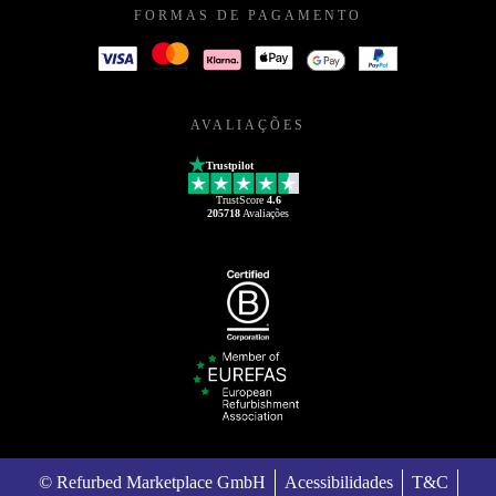
FORMAS DE PAGAMENTO
AVALIAÇÕES
Trustpilot
TrustScore
4.6
205718
Avaliações
© Refurbed Marketplace GmbH
Acessibilidades
T&C