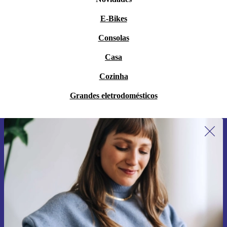
E-Bikes
Consolas
Casa
Cozinha
Grandes eletrodomésticos
Subscreve a nossa newsletter pela
primeira vez e poupa 15€!
Não percas mais nenhuma oferta.
Pedir voucher