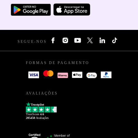
SEGUE-NOS
FORMAS DE PAGAMENTO
AVALIAÇÕES
Trustpilot
TrustScore
4.6
205450
Avaliações