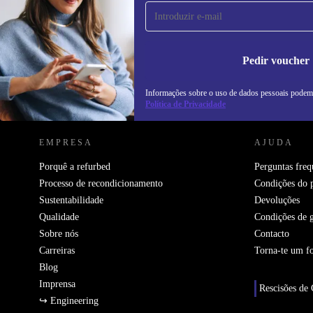
primeira vez e poupa 15€!
Não percas mais nenhuma oferta.
In
na
Pedir voucher
Informações sobre o uso de dados pessoais podem
REFURBED PORTUGAL - RETHINK NEW.
Política de Privacidade
EMPRESA
AJUDA
Porquê a refurbed
Perguntas freq
Processo de recondicionamento
Condições do 
Sustentabilidade
Devoluções
Qualidade
Condições de g
Sobre nós
Contacto
Carreiras
Torna-te um f
Blog
Imprensa
Rescisões de 
↪ Engineering