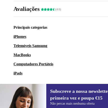
Avaliações
(4.6)
Principais categorias
iPhones
Telemóveis Samsung
MacBooks
Computadores Portáteis
iPads
Subscreve a nossa newslette
primeira vez e poupa €15
Subscreve a nossa newsletter pela
Não percas mais nenhuma oferta