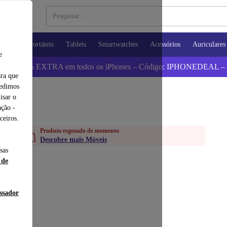
utadores Portáteis
Tablets
Smartwatches
Acessórios
Auriculares
e
 Poupa 5% EXTRA em todos os iPhones – Código: IPHONEDEAL –
ara que
pedimos
isar o
ção -
ceiros.
Produto esgotado de momento
Descobre mais Móveis
sas
 de
essador