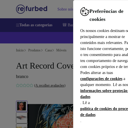
Sobre nós
Vender
Ajuda
Preferências de
cookies
Todas as categorias
🎒 Back to school
Telemóveis
Comp
Os nossos cookies destinam-s
principalmente a mostrar-te
📱
conteúdos mais relevantes. P
isto funcione corretamente, 
Início
Produtos
Casa
Móveis
o teu consentimento para anal
teu comportamento de navega
Art Record Covers
com cookies próprios e de ter
Podes alterar as tuas
branco
configurações de cookies
a
qualquer momento. Lê as nos
(A recolher avaliações)
informações sobre proteção
dados
. Lê a
política de cookies do proc
de dados
.