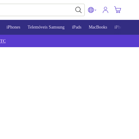
iPhones
Telemóveis Samsung
iPads
MacBooks
iPhone 13
TC