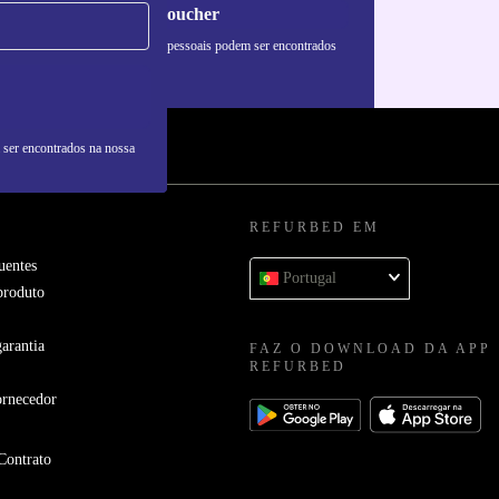
Pedir voucher
formações sobre o uso de dados pessoais podem ser encontrados
 nossa
Política de Privacidade
.
 ser encontrados na nossa
REFURBED EM
uentes
Portugal
produto
arantia
FAZ O DOWNLOAD DA APP
REFURBED
ornecedor
Contrato