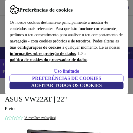
Obtenha o App
Baixar
Preferências de cookies
Use o refurbed de forma rápida e fácil
Os nossos cookies destinam-se principalmente a mostrar-te
conteúdos mais relevantes. Para que isto funcione corretamente,
pedimos o teu consentimento para analisar o teu comportamento de
navegação - com cookies próprios e de terceiros. Podes alterar as
tuas
configurações de cookies
a qualquer momento. Lê as nossas
Telemóveis
Computadores Portáteis
Tablets
Smartwatches
Acessóri
informações sobre proteção de dados
. Lê a
política de cookies do processador de dados
.
📱 Poupa 5% EXTRA em todos os iPhones – Código:
Uso limitado
IPHONEDEAL –
TC
PREFERÊNCIAS DE COOKIES
Início
Produtos
ACEITAR TODOS OS COOKIES
Monitores
ASUS VW22AT | 22"
Preto
(A recolher avaliações)