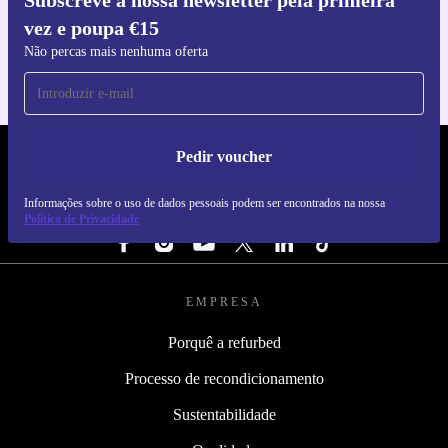
Subscreve a nossa newsletter pela primeira
Faz o download da app refurbed
vez e poupa €15
Para iOS e Android
Não percas mais nenhuma oferta
Pedir voucher
REFURBED PORTUGAL - RETHINK NEW.
Informações sobre o uso de dados pessoais podem ser encontrados na nossa
SEGUE-NOS
Política de Privacidade
EMPRESA
Porquê a refurbed
Processo de recondicionamento
Sustentabilidade