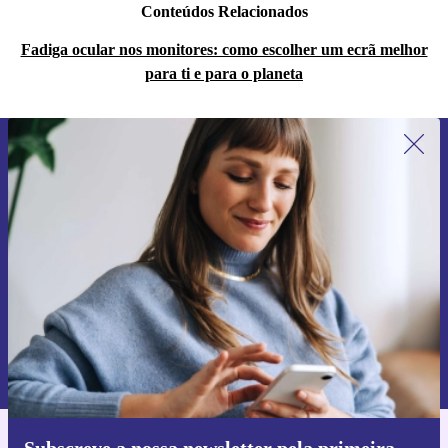
Conteúdos Relacionados
Fadiga ocular nos monitores: como escolher um ecrã melhor
para ti e para o planeta
Subscreve a nossa newsletter pela
primeira vez e poupa 15€!
Não percas mais nenhuma oferta.
Pedir voucher
Informações sobre o uso de dados pessoais podem ser encontrados na
nossa
Política de Privacidade
.