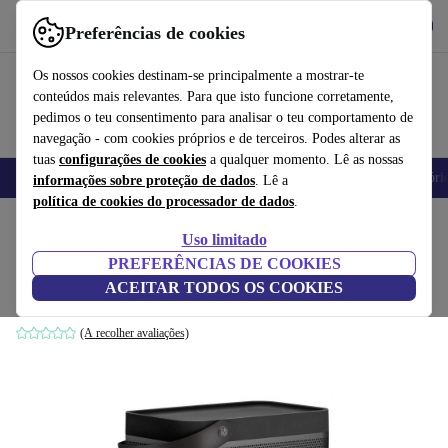
Obtenha o App
Baixar
Preferências de cookies
Use o refurbed de forma rápida e fácil
Os nossos cookies destinam-se principalmente a mostrar-te
conteúdos mais relevantes. Para que isto funcione corretamente,
pedimos o teu consentimento para analisar o teu comportamento de
navegação - com cookies próprios e de terceiros. Podes alterar as
tuas
configurações de cookies
a qualquer momento. Lê as nossas
Telemóveis
Computadores Portáteis
Tablets
Smartwatches
Acessóri
informações sobre proteção de dados
. Lê a
política de cookies do processador de dados
.
Início
Produtos
Áudio
Alti-falantes
Uso limitado
PREFERÊNCIAS DE COOKIES
Bang & Olufsen BeoPlay Beolit 17
ACEITAR TODOS OS COOKIES
Cinzento
(A recolher avaliações)