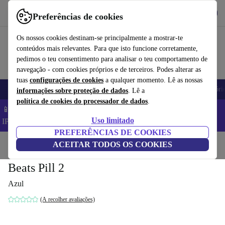
Obtenha o App
Baixar
Preferências de cookies
Use o refurbed de forma rápida e fácil
Os nossos cookies destinam-se principalmente a mostrar-te
conteúdos mais relevantes. Para que isto funcione corretamente,
pedimos o teu consentimento para analisar o teu comportamento de
navegação - com cookies próprios e de terceiros. Podes alterar as
tuas
configurações de cookies
a qualquer momento. Lê as nossas
Telemóveis
Computadores Portáteis
Tablets
Smartwatches
Acessóri
informações sobre proteção de dados
. Lê a
política de cookies do processador de dados
.
📱 Poupa 5% EXTRA em todos os iPhones – Código:
Uso limitado
IPHONEDEAL –
TC
PREFERÊNCIAS DE COOKIES
Início
Produtos
ACEITAR TODOS OS COOKIES
Áudio
Alti-falantes
Beats Pill 2
Azul
(A recolher avaliações)