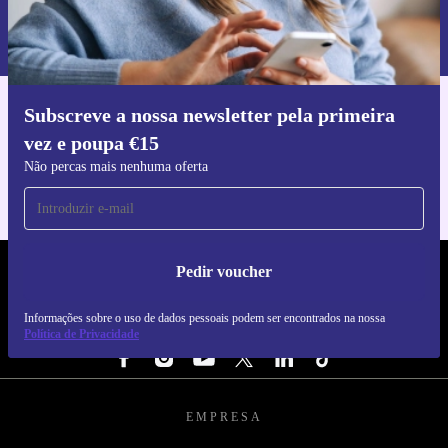
Informações sobre o uso de dados pessoais podem ser encontrados na
nossa
Política de Privacidade
.
Subscreve a nossa newsletter pela primeira
Faz o download da app refurbed
vez e poupa €15
Para iOS e Android
Não percas mais nenhuma oferta
Pedir voucher
REFURBED PORTUGAL - RETHINK NEW.
Informações sobre o uso de dados pessoais podem ser encontrados na nossa
SEGUE-NOS
Política de Privacidade
EMPRESA