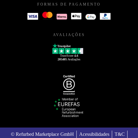
FORMAS DE PAGAMENTO
AVALIAÇÕES
Trustpilot
TrustScore
4.6
205405
Avaliações
© Refurbed Marketplace GmbH
Acessibilidades
T&C