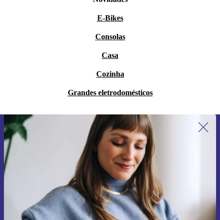
E-Bikes
Consolas
Casa
Cozinha
Grandes eletrodomésticos
Subscreve a nossa newsletter pela
primeira vez e poupa 15€!
Não percas mais nenhuma oferta.
Pedir voucher