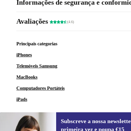
Informações de segurança e conformi
Avaliações
(4.6)
Principais categorias
iPhones
Telemóveis Samsung
MacBooks
Computadores Portáteis
iPads
Subscreve a nossa newslette
primeira vez e poupa €15