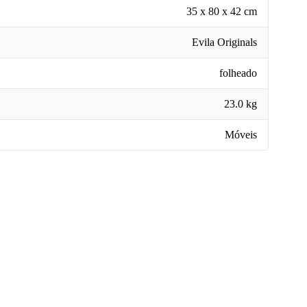
35 x 80 x 42 cm
Evila Originals
folheado
23.0 kg
Móveis