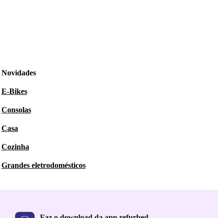
Novidades
E-Bikes
Consolas
Casa
Cozinha
Grandes eletrodomésticos
Faz o download da app refurbed