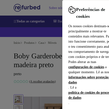
Sobre nós
Vender
Ajuda
Preferências de
cookies
Todas as categorias
🎒 Back to school
Telemóveis
Comp
Os nossos cookies destinam-s
principalmente a mostrar-te
📱
conteúdos mais relevantes. P
isto funcione corretamente, 
Início
Produtos
Casa
Móveis
o teu consentimento para anal
teu comportamento de navega
Boby Garderobe folheado de
com cookies próprios e de ter
Podes alterar as tuas
madeira preto
configurações de cookies
a
qualquer momento. Lê as nos
preto
informações sobre proteção
(A recolher avaliações)
dados
. Lê a
política de cookies do proc
de dados
.