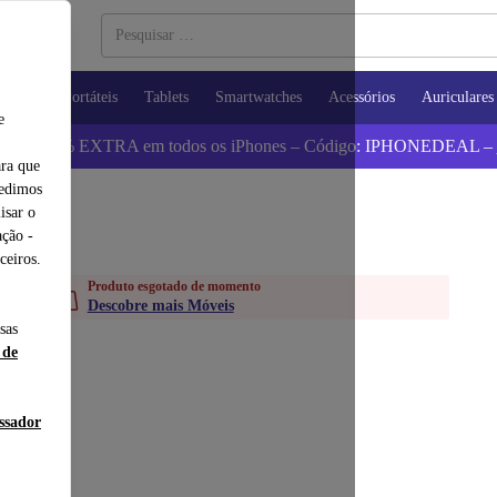
utadores Portáteis
Tablets
Smartwatches
Acessórios
Auriculares
e
 Poupa 5% EXTRA em todos os iPhones – Código: IPHONEDEAL –
ara que
pedimos
isar o
ção -
ceiros.
Produto esgotado de momento
Descobre mais Móveis
sas
 de
essador