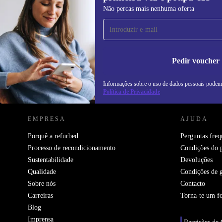
Subscreve a nossa newsletter pela
Não percas mais nenhuma oferta
primeira vez e poupa 15€!
Não percas mais nenhuma oferta.
In
na
Pedir voucher
Informações sobre o uso de dados pessoais podem
REFURBED PORTUGAL - RETHINK NEW.
Política de Privacidade
EMPRESA
AJUDA
Porquê a refurbed
Perguntas freq
Processo de recondicionamento
Condições do 
Sustentabilidade
Devoluções
Qualidade
Condições de g
Sobre nós
Contacto
Carreiras
Torna-te um f
Blog
Imprensa