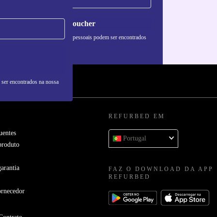
Pedir voucher
formações sobre o uso de dados pessoais podem ser encontrados
 nossa
Política de Privacidade
.
 ser encontrados na nossa
REFURBED EM
uentes
Portugal
produto
arantia
FAZ O DOWNLOAD DA APP
REFURBED
ornecedor