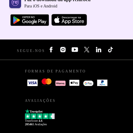
Para iOS e Android
SEGUE-NOS
FORMAS DE PAGAMENTO
AVALIAÇÕES
Trustpilot
TrustScore
4.6
205461
Avaliações