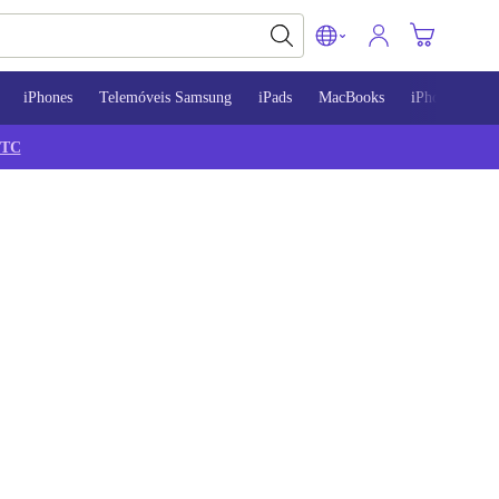
iPhones
Telemóveis Samsung
iPads
MacBooks
iPhone 13
TC