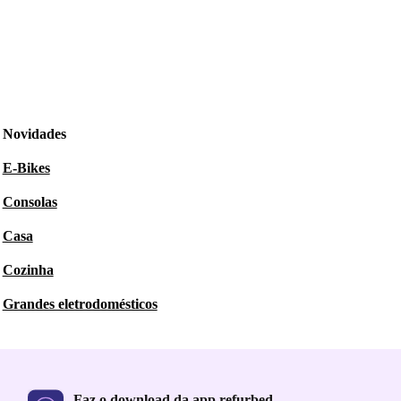
Novidades
E-Bikes
Consolas
Casa
Cozinha
Grandes eletrodomésticos
Faz o download da app refurbed