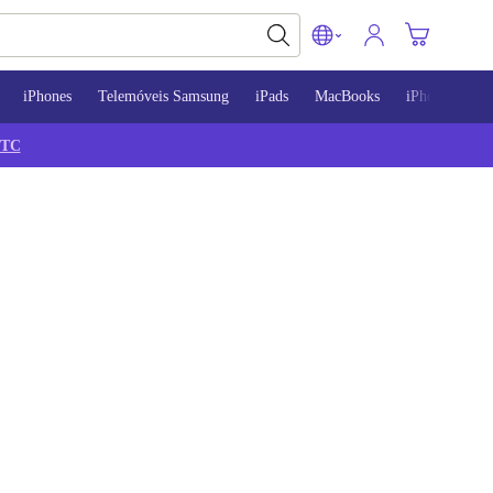
iPhones
Telemóveis Samsung
iPads
MacBooks
iPhone 13
TC