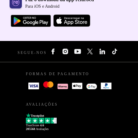
Para iOS e Android
SEGUE-NOS
FORMAS DE PAGAMENTO
AVALIAÇÕES
Trustpilot
TrustScore
4.6
205568
Avaliações