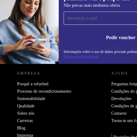
Subscreve a nossa newsletter pela
Não percas mais nenhuma oferta
primeira vez e poupa 15€!
Não percas mais nenhuma oferta.
In
na
Pedir voucher
Informações sobre o uso de dados pessoais podem
REFURBED PORTUGAL - RETHINK NEW.
Política de Privacidade
EMPRESA
AJUDA
Porquê a refurbed
Perguntas freq
Processo de recondicionamento
Condições do 
Sustentabilidade
Devoluções
Qualidade
Condições de g
Sobre nós
Contacto
Carreiras
Torna-te um f
Blog
Imprensa