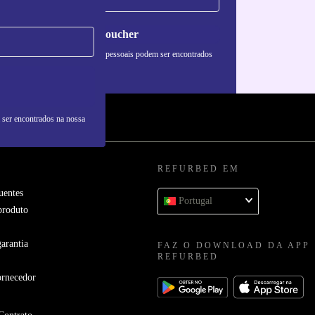
Pedir voucher
formações sobre o uso de dados pessoais podem ser encontrados
 nossa
Política de Privacidade
.
 ser encontrados na nossa
REFURBED EM
uentes
Portugal
produto
arantia
FAZ O DOWNLOAD DA APP
REFURBED
ornecedor