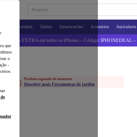
utadores Portáteis
Tablets
Smartwatches
Acessórios
Auriculares
e
 Poupa 5% EXTRA em todos os iPhones – Código: IPHONEDEAL –
ara que
pedimos
isar o
ção -
ceiros.
Produto esgotado de momento
Descobre mais Ferramentas de jardim
sas
 de
essador