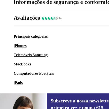
Informações de segurança e conformi
Avaliações
(4.6)
Principais categorias
iPhones
Telemóveis Samsung
MacBooks
Computadores Portáteis
iPads
Subscreve a nossa newslette
primeira vez e poupa €15